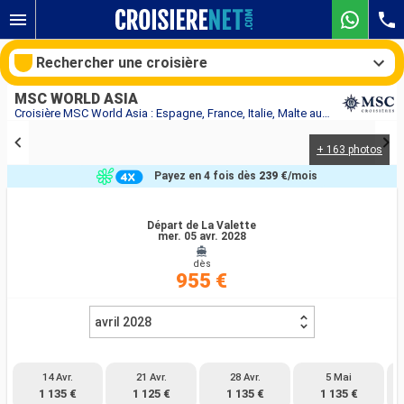
Rechercher une croisière
MSC WORLD ASIA
Croisière MSC World Asia : Espagne, France, Italie, Malte au départ de La Valette
+ 163 photos
Nos destinations
Payez en 4 fois dès
239 €
/mois
Mois de départ
Départ de La Valette
mer. 05 avr. 2028
Ports
Compagnies
dès
955 €
Rechercher
avril 2028
14 Avr.
21 Avr.
28 Avr.
5 Mai
1 135 €
1 125 €
1 135 €
1 135 €