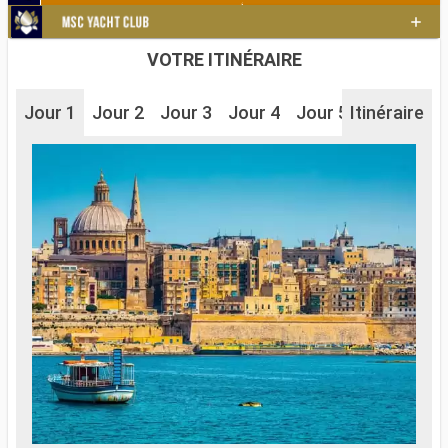
VOTRE ITINÉRAIRE
Jour 1
Jour 2
Jour 3
Jour 4
Jour 5
Itinéraire
Jour 6
J