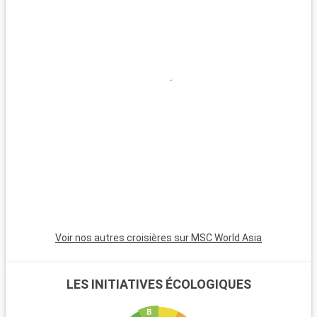
Que visiter dans les environs ?
Autour de La Valette, l'île de Malte regorge de découvertes. À
environ 14 kilomètres, Mdina, l'ancienne capitale, vous
charmera avec ses ruelles médiévales. Les temples de Ħaġar
Qim et Mnajdra sont des vestiges impressionnants de
l'histoire ancienne de Malte. La grotte bleue et les falaises de
Dingli offrent des panoramas naturels époustouflants. Pour
les amateurs de plages, la baie de Mellieħa, avec ses eaux
limpides et ses plages de sable, se trouve à moins de 25
kilomètres de La Valette.
Voir nos autres croisières sur MSC World Asia
LES INITIATIVES ÉCOLOGIQUES