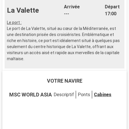
Arrivée
Départ
La Valette
---
17:00
Le port :
Le port de La Valette, situé au cœur de la Méditerranée, est
une destination prisée des croisiéristes. Emblématique et
riche en histoire, ce port est idéalement situé à quelques pas
seulement du centre historique de La Valette, offrant aux
visiteurs un accès aisé et rapide aux merveilles de la capitale
maltaise.
Que visiter à La Valette ?
Inscrite au patrimoine mondial de l'UNESCO, La Valette est une
VOTRE NAVIRE
cité d'art et d'histoire. Explorez la co-cathédrale Saint-Jean,
un bijou baroque, et le Palais des Grands Maîtres, reflet de
MSC WORLD ASIA
Descriptif
Ponts
Cabines
l'histoire chevaleresque de Malte. Les jardins d'Upper Barrakka
offrent une vue spectaculaire sur le Grand Port. La ville
propose aussi une scène culturelle diversifiée avec des
musées tels que le Musée national d'archéologie et la Maison
de la Valette, qui retrace l'histoire urbaine.