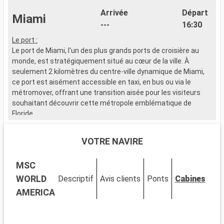
Arrivée
Départ
Miami
---
16:30
Le port :
Le port de Miami, l'un des plus grands ports de croisière au
monde, est stratégiquement situé au cœur de la ville. À
seulement 2 kilomètres du centre-ville dynamique de Miami,
ce port est aisément accessible en taxi, en bus ou via le
métromover, offrant une transition aisée pour les visiteurs
souhaitant découvrir cette métropole emblématique de
Floride.
Que visiter à Miami ?
VOTRE NAVIRE
Miami est un mélange vibrant de cultures, d'art et de plages.
Découvrez le quartier artistique de Wynwood, célèbre pour ses
MSC
fresques murales et ses galeries avant-gardistes. Le quartier
historique Art Déco de South Beach vous transporte dans les
WORLD
Descriptif
Avis clients
Ponts
Cabines
années 1930 avec ses bâtiments colorés et son ambiance
AMERICA
vintage. Le parc national des Everglades, à proximité, permet
l'observation d'alligators dans les marécages. Little Havana
offre une immersion dans la culture cubaine, palpable à