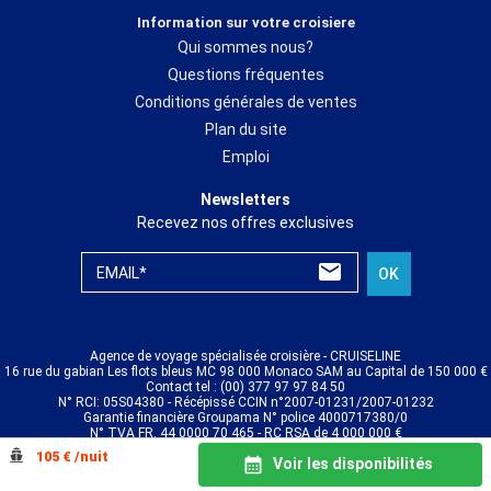
Information sur votre croisiere
Qui sommes nous?
Questions fréquentes
Conditions générales de ventes
Plan du site
Emploi
Newsletters
Recevez nos offres exclusives
EMAIL*
OK
Agence de voyage spécialisée croisière - CRUISELINE
16 rue du gabian Les flots bleus MC 98 000 Monaco SAM au Capital de 150 000 €
Contact tel : (00) 377 97 97 84 50
N° RCI: 05S04380 - Récépissé CCIN n°2007-01231/2007-01232
Garantie financière Groupama N° police 4000717380/0
N° TVA FR. 44 0000 70 465 - RC RSA de 4 000 000 €
© CRUISELINE 2026 - all rights reserved
105 € /nuit
Voir les disponibilités