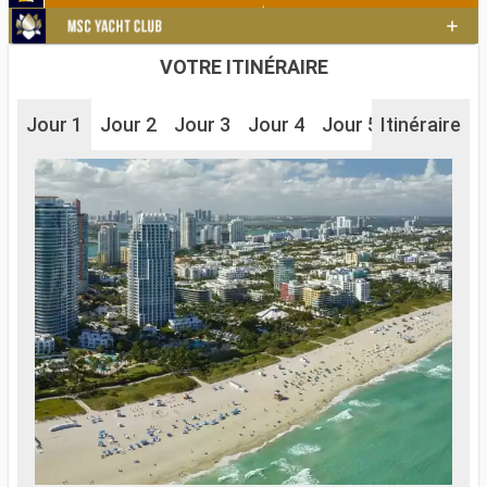
VOTRE ITINÉRAIRE
Jour 1
Jour 2
Jour 3
Jour 4
Jour 5
Itinéraire
Jour 6
J