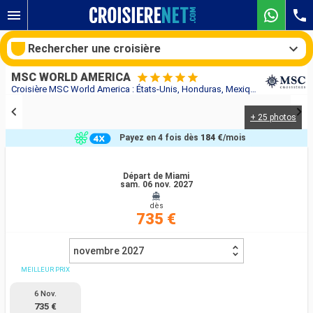
Rechercher une croisière
MSC WORLD AMERICA
Croisière MSC World America : États-Unis, Honduras, Mexique au départ de Miami
+ 25 photos
Nos destinations
Payez en 4 fois dès
184 €
/mois
Mois de départ
Départ de Miami
sam. 06 nov. 2027
Ports
Compagnies
dès
735 €
Rechercher
novembre 2027
MEILLEUR PRIX
6 Nov.
735 €