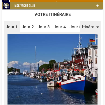
VOTRE ITINÉRAIRE
Jour 1
Jour 2
Jour 3
Jour 4
Jour 5
Itinéraire
Jour 6
J