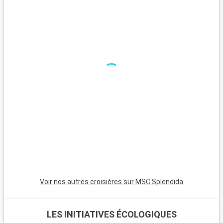
Que visiter dans les environs ?
Autour de Warnemünde, l'aventure continue. Rostock, ville
universitaire connu pour osn patrimoine médiéval, n'est qu'à
15 kilomètres. Le parc national du lagon de Poméranie
occidentale, paradis des oiseaux, offre des paysages
lagunaires sublimes. Bad Doberan, avec son église minster et
le train à vapeur Molli, est une escapade charmante. Schwerin,
célèbre pour son château féerique, séduit les amateurs
d'histoire et d'architecture.
Voir nos autres croisières sur MSC Splendida
LES INITIATIVES ÉCOLOGIQUES