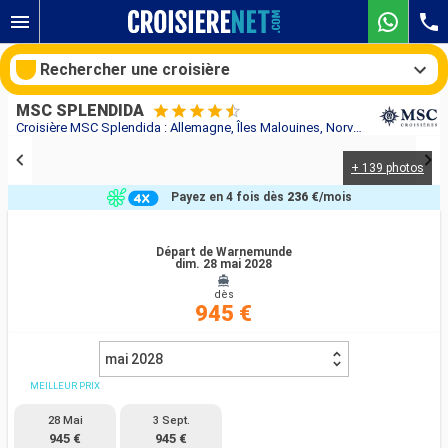
Rechercher une croisière
MSC SPLENDIDA
Croisière MSC Splendida : Allemagne, Îles Malouines, Norvège, Danemark au départ de Warnemunde
+ 139 photos
Nos destinations
Payez en 4 fois dès
236 €
/mois
Mois de départ
Départ de Warnemunde
dim. 28 mai 2028
Ports
Compagnies
dès
945 €
Rechercher
mai 2028
MEILLEUR PRIX
28 Mai
3 Sept.
945 €
945 €