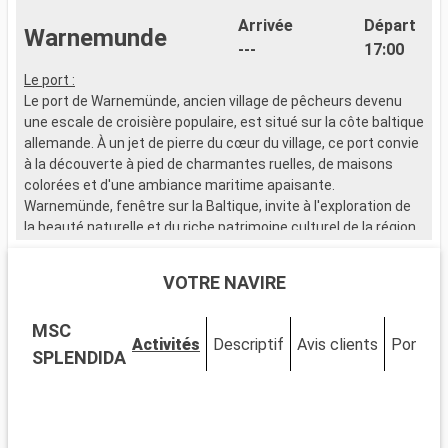
Arrivée
Départ
Warnemunde
---
17:00
Le port :
Le port de Warnemünde, ancien village de pêcheurs devenu
une escale de croisière populaire, est situé sur la côte baltique
allemande. À un jet de pierre du cœur du village, ce port convie
à la découverte à pied de charmantes ruelles, de maisons
colorées et d'une ambiance maritime apaisante.
Warnemünde, fenêtre sur la Baltique, invite à l'exploration de
la beauté naturelle et du riche patrimoine culturel de la région.
Que visiter à Warnemünde ?
VOTRE NAVIRE
Warnemünde, village côtier pittoresque, offre un cadre
authentique. Flânez le long de l'Alter Strom, où bateaux de
MSC
pêche et boutiques se côtoient. La plage de Warnemünde,
Activités
Descriptif
Avis clients
Ponts
avec sa promenade vivante et son phare emblématique,
SPLENDIDA
promet détente et évasion. Découvrez l'histoire locale au
musée Heimatmuseum et à la station de sauvetage
historique Warnemünde Rettungsschuppen.