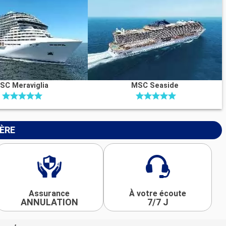
SC Meraviglia
MSC Seaside
IÈRE
Assurance
À votre écoute
ANNULATION
7/7 J