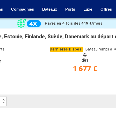
ns
Compagnies
Bateaux
Ports
Luxe
Offres
Payez en 4 fois dès
419 €
/mois
e, Estonie, Finlande, Suède, Danemark au dépar
rts
Dernières Dispos !
Bateau rempli à 
e
dès
e
1 677 €