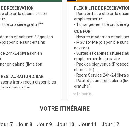
É DE RÉSERVATION
FLEXIBILITÉ DE RÉSERVATIO
 de choisir la cabine et son
- Possibilité de choisir la cabi
nt*
emplacement*
 de croisière gratuit**
- 1 changement de croisière g
CONFORT
odernes et cabines élégantes
- Navires modernes et cabine
 (disponible sur certains
- MSC for Me (disponible sur 
navires)
ce 24h/24 (livraison en
- Suites et cabines situées au
)
emplacements du navire
uner en cabine (livraison
- Pack de bienvenue (Prosecc
chocolats)
- Room Service 24h/24 (livrais
 RESTAURATION & BAR
- Petit-déjeuner en cabine (liv
issons à prix réduit disponibles
gratuite)
e la réservation
c grand choix de spécialités
AVANTAGES RESTAURATION 
Lire la suite...
- Forfaits boissons à prix rédu
s principaux avec plats
au moment de la réservation
VOTRE ITINÉRAIRE
 prise en compte des
- Buffet avec grand choix de 
iététiques
culinaires
a tranche horaire du dîner (sous
- Restaurants principaux avec
Jour 7
Jour 8
Jour 9
Jour 10
Jour 11
Jour 12
sponibilité)
gourmets et prise en compte