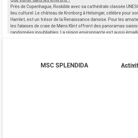
Près de Copenhague, Roskilde avec sa cathédrale classée UNES
lieu culturel. Le château de Kronborg à Helsingør, célèbre pour so
Hamlet, est un trésor de la Renaissance danoise. Pour les amate
les falaises de craie de Møns Klint offrent des panoramas saisi
randonnées inoubliables. La région environnante est aussi émail
charmants villages côtiers et de plages tranquilles, idéales po
de détente.
MSC SPLENDIDA
Activi