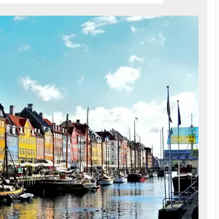
Club »
My Choice dans
EXCLUSIVITÉS
Wa
one dédiée
- Espace privé dédié sur le navire,
ait
accessible uniquement aux invités du MSC
électionné
Le po
YACHT CLUB
Le po
- Expérience la plus enrichissante pour les
TS
crois
ponts supérieurs du navire MSC Voyagers
les de style
cœur 
Club
- Panoramic Top Sail Lounge bar, service de
mais
thé l'après-midi, sélection de plats légers
fenêt
n-air
20 heures par jour et musique live tous les
patri
vue
soirs avec possibilité de choisir librement
l'heure du dîner pendant les heures
Que 
s pour
d'ouverture du restaurant privé du MSC
Warne
Yacht Club
enfants
long 
- Une terrasse bien exposée exclusive avec
Warn
piscine, solarium et bar
ive Solarium
déte
- Un dîner gastronomique dans le
 chaque
la s
restaurant privé MSC Yacht Club avec le
et
libre choix de l'heure du dîner pendant les
heures d'ouverture du restaurant
Que v
Autou
seulement
pour 