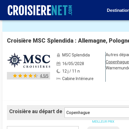
Destinatio
Voir les 139 autres photos
Croisière MSC Splendida : Allemagne, Pologn
Autres dépa
MSC Splendida
Copenhagu
16/05/2028
Warnemund
12 j / 11 n
4.5/5
Cabine Intérieure
Croisière au départ de
Copenhague
MEILLEUR PRIX