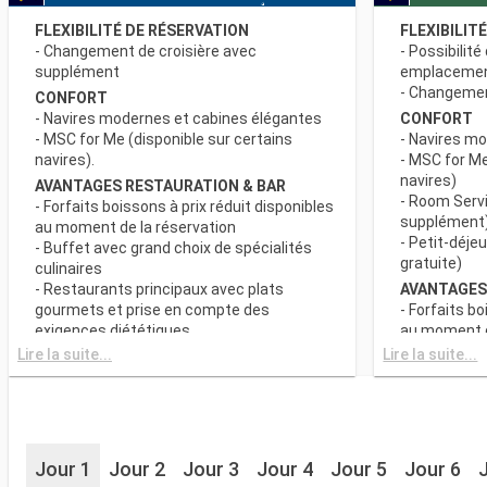
FLEXIBILITÉ DE RÉSERVATION
FLEXIBILIT
- Changement de croisière avec
- Possibilité
supplément
emplaceme
- Changement
CONFORT
- Navires modernes et cabines élégantes
CONFORT
- MSC for Me (disponible sur certains
- Navires m
navires).
- MSC for Me
navires)
AVANTAGES RESTAURATION & BAR
- Room Servi
- Forfaits boissons à prix réduit disponibles
supplément
au moment de la réservation
- Petit-déje
- Buffet avec grand choix de spécialités
gratuite)
culinaires
- Restaurants principaux avec plats
AVANTAGES
gourmets et prise en compte des
- Forfaits bo
exigences diététiques
au moment d
- Buffet ave
Lire la suite...
Lire la suite...
SPORT ET DIVERTISSEMENTS
culinaires
- Programme varié de spectacles de style
- Restaurant
Broadway
gourmets et
- Espace piscine
exigences d
- Equipements sportifs de plein-air
- Choix de l
- Salle de sport équipée avec vue
Jour 1
Jour 2
Jour 3
Jour 4
Jour 5
Jour 6
réserve de di
panoramique