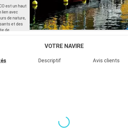
pour les adultes)
CO est un haut
- 40% de réduction sur un forf
n lien avec
sélectionné prépayé
urs de nature,
- 10% de réduction sur tous l
réservés à bord
ssants et des
lée de
SERVICES
ur des moments
- Personnel qualifié multilingu
- Embarquement prioritaire & 
VOTRE NAVIRE
charge des bagages
AUTRES PRIVILÈGES
- Points MSC Voyagers Club
tés
Descriptif
Avis clients