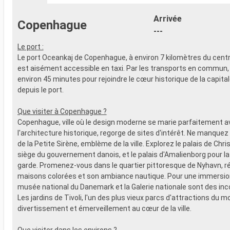
- 20% de réd
- Activités et divertissements pour
Restaurants
adultes, enfants et bébés
Arrivée
Copenhague
prépayé
- Activités récréatives pour enfants
---
SPORT ET 
SERVICES
- Programme
Le port :
- Personnel qualifié multilingue
Broadway
Le port Oceankaj de Copenhague, à environ 7 kilomètres du centr
AUTRES PRIVILÈGES
- Espace pis
est aisément accessible en taxi. Par les transports en commun
- Points MSC Voyagers Club
- Equipement
environ 45 minutes pour rejoindre le cœur historique de la capita
- Salle de s
depuis le port.
panoramiqu
- Activités 
Que visiter à Copenhague ?
adultes, en
Copenhague, ville où le design moderne se marie parfaitement a
- Activités 
l'architecture historique, regorge de sites d'intérêt. Ne manquez
SERVICES
de la Petite Sirène, emblème de la ville. Explorez le palais de Chri
- Personnel 
siège du gouvernement danois, et le palais d'Amalienborg pour la 
AUTRES PR
garde. Promenez-vous dans le quartier pittoresque de Nyhavn, r
- Points MS
maisons colorées et son ambiance nautique. Pour une immersion 
musée national du Danemark et la Galerie nationale sont des in
Les jardins de Tivoli, l'un des plus vieux parcs d'attractions du m
divertissement et émerveillement au cœur de la ville.
Que visiter dans les environs ?