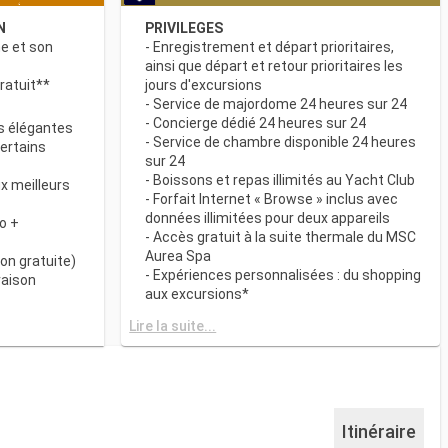
N
PRIVILEGES
ne et son
- Enregistrement et départ prioritaires,
ainsi que départ et retour prioritaires les
ratuit**
jours d'excursions
- Service de majordome 24 heures sur 24
- Concierge dédié 24 heures sur 24
s élégantes
- Service de chambre disponible 24 heures
certains
sur 24
- Boissons et repas illimités au Yacht Club
x meilleurs
- Forfait Internet « Browse » inclus avec
données illimitées pour deux appareils
o +
- Accès gratuit à la suite thermale du MSC
Aurea Spa
on gratuite)
- Expériences personnalisées : du shopping
raison
aux excursions*
- Equipements de relaxation dans chaque
& BAR
Lire la suite...
suite
it disponibles
- Autres attentions personnelles : service
d’assistance pour faire et défaire les
spécialités
valises, journal livré directement en cabine
sur demande*
 plats
- L’expérience la plus récompensée pour le
Itinéraire
 des
versement des points « MSC Voyagers