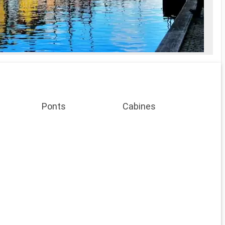
lagon
ait Spa
lagun
Molli
es soins Spa
féeri
e
prise en
Ponts
Cabines