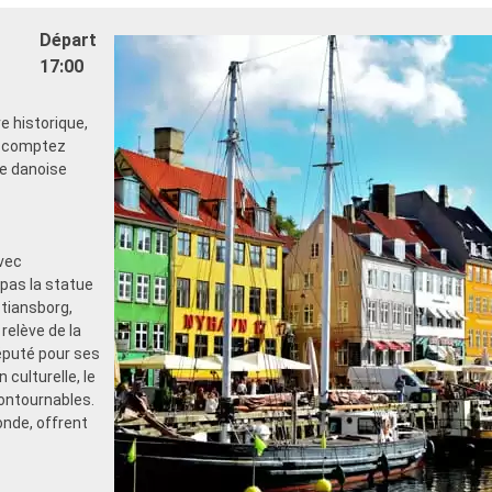
uction sur un forfait
exigences diététiques
 de Spécialités sélectionné
- Horaire de dîner libre avec 
Départ
un restaurant dédié ou une z
17:00
- 20% de réduction sur un forf
DIVERTISSEMENTS
Restaurants de Spécialités s
 varié de spectacles de style
prépayé
e historique,
cine
SPORT ET DIVERTISSEMEN
, comptez
s sportifs de plein-air
- Programme varié de spectac
le danoise
port équipée avec vue
Broadway
e
- Espace piscine
et divertissements pour
- Equipements sportifs de plei
fants et bébés
- Salle de sport équipée avec 
vec
récréatives pour enfants
panoramique
 pas la statue
- Activités et divertissement
adultes, enfants et bébés
stiansborg,
qualifié multilingue
- Activités récréatives pour 
relève de la
IVILÈGES
éputé pour ses
DÉTENTE & BIEN-ÊTRE
C Voyagers Club
- Accès gratuit au Top Exclus
culturelle, le
- Accessoires bien-être dans
contournables.
cabine (comprenant peignoir 
onde, offrent
chaussons)
- Menu d'oreillers
- Accès à l'espace thermal (