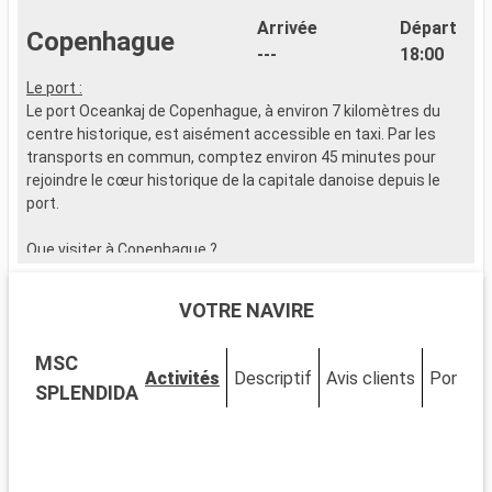
Arrivée
Départ
Copenhague
---
18:00
Le port :
L
Le port Oceankaj de Copenhague, à environ 7 kilomètres du
L
centre historique, est aisément accessible en taxi. Par les
u
transports en commun, comptez environ 45 minutes pour
a
rejoindre le cœur historique de la capitale danoise depuis le
à
port.
c
W
Que visiter à Copenhague ?
l
Copenhague, ville où le design moderne se marie parfaitement
avec l'architecture historique, regorge de sites d'intérêt. Ne
Q
VOTRE NAVIRE
manquez pas la statue de la Petite Sirène, emblème de la ville.
W
Explorez le palais de Christiansborg, siège du gouvernement
a
MSC
danois, et le palais d'Amalienborg pour la relève de la garde.
p
Activités
Descriptif
Avis clients
Ponts
Promenez-vous dans le quartier pittoresque de Nyhavn,
a
SPLENDIDA
réputé pour ses maisons colorées et son ambiance nautique.
p
Pour une immersion culturelle, le musée national du Danemark
m
et la Galerie nationale sont des incontournables. Les jardins de
h
Tivoli, l'un des plus vieux parcs d'attractions du monde,