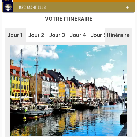
VOTRE ITINÉRAIRE
Jour 1
Jour 2
Jour 3
Jour 4
Jour 5
Itinéraire
Jour 6
J