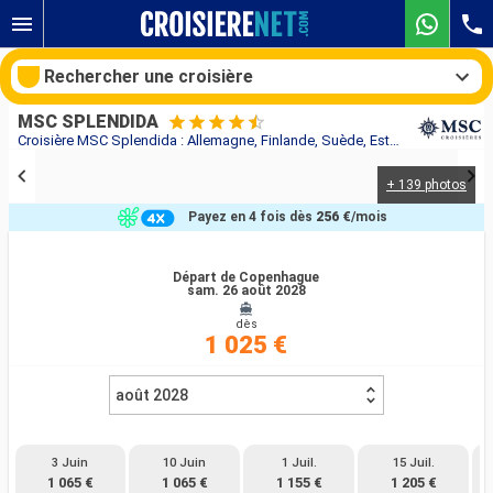
Rechercher une croisière
MSC SPLENDIDA
Croisière MSC Splendida : Allemagne, Finlande, Suède, Estonie, Danemark au départ de Copenhague
+ 139 photos
Nos destinations
Payez en 4 fois dès
256 €
/mois
Mois de départ
Départ de Copenhague
sam. 26 août 2028
Ports
Compagnies
dès
1 025 €
Rechercher
août 2028
3 Juin
10 Juin
1 Juil.
15 Juil.
1 065 €
1 065 €
1 155 €
1 205 €