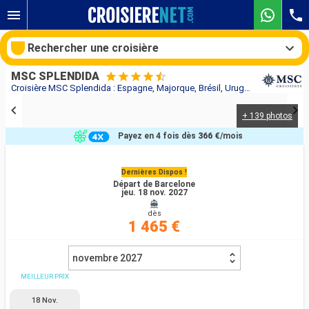
Rechercher une croisière
MSC SPLENDIDA
Croisière MSC Splendida : Espagne, Majorque, Brésil, Uruguay, Argentine au départ de Barcelone
+ 139 photos
Nos destinations
Payez en 4 fois dès
366 €
/mois
Mois de départ
Dernières Dispos !
Départ de Barcelone
Ports
Compagnies
jeu. 18 nov. 2027
dès
Rechercher
1 465 €
novembre 2027
MEILLEUR PRIX
18 Nov.