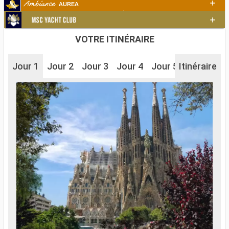
VOTRE ITINÉRAIRE
Jour 1
Jour 2
Jour 3
Jour 4
Jour 5
Itinéraire
Jour 6
J