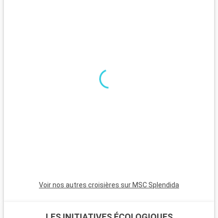
belle échappée loin de l'effervescence urbaine.
Voir nos autres croisières sur MSC Splendida
LES INITIATIVES ÉCOLOGIQUES