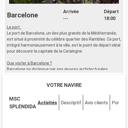
Arrivée
Départ
Barcelone
---
18:00
Le port :
Le port de Barcelone, un des plus grands de la Méditerranée,
est situé à proximité du célèbre quartier des Ramblas. Ce port,
intégré harmonieusement à la ville, est le point de départ idéal
pour découvrir la capitale de la Catalogne.
Que visiter à Barcelone ?
Barcelone se distingue par ses œuvres architecturales
signées Gaudí. Explorez la Sagrada Família, flânez dans le Park
Güell, et découvrez le quartier gothique pour son cachet
VOTRE NAVIRE
historique. Le marché de la Boqueria est un incontournable
pour goûter à la culture et aux saveurs locales.
MSC
Activités
Descriptif
Avis clients
Ponts
Que visiter dans les environs ?
SPLENDIDA
Aux alentours de Barcelone, Montserrat se démarque avec
son monastère et ses vues imprenables. La ville de Sitges,
connue pour ses plages et son festival de cinéma, offre une