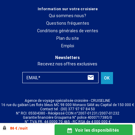
Information sur votre croisiere
Qui sommes nous?
Questions fréquentes
Conditions générales de ventes
Plan du site
Emploi
Newsletters
Recevez nos offres exclusives
EMAIL*
OK
Agence de voyage spécialisée croisière - CRUISELINE
16 rue du gabian Les flots bleus MC 98 000 Monaco SAM au Capital de 150 000 €
Contact tel : (00) 377 97 97 84 50
N° RCI: 05S04380 - Récépissé CCIN n°2007-01231/2007-01232
Garantie financière Groupama N° police 4000717380/0
N° TVA FR. 44 0000 70 465 - RC RSA de 4 000 000 €
© CRUISELINE 2026 - all rights reserved
86 € /nuit
Voir les disponibilités