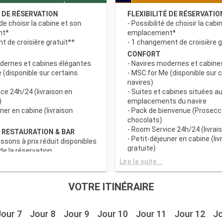
É DE RÉSERVATION
FLEXIBILITÉ DE RÉSERVATIO
 de choisir la cabine et son
- Possibilité de choisir la cabi
nt*
emplacement*
 de croisière gratuit**
- 1 changement de croisière g
CONFORT
odernes et cabines élégantes
- Navires modernes et cabine
 (disponible sur certains
- MSC for Me (disponible sur 
navires)
ce 24h/24 (livraison en
- Suites et cabines situées au
)
emplacements du navire
uner en cabine (livraison
- Pack de bienvenue (Prosecc
chocolats)
- Room Service 24h/24 (livrais
 RESTAURATION & BAR
- Petit-déjeuner en cabine (liv
issons à prix réduit disponibles
gratuite)
e la réservation
c grand choix de spécialités
AVANTAGES RESTAURATION 
Lire la suite...
- Forfaits boissons à prix rédu
s principaux avec plats
au moment de la réservation
VOTRE ITINÉRAIRE
 prise en compte des
- Buffet avec grand choix de 
iététiques
culinaires
a tranche horaire du dîner (sous
- Restaurants principaux avec
Jour 7
Jour 8
Jour 9
Jour 10
Jour 11
Jour 12
Jo
sponibilité)
gourmets et prise en compte