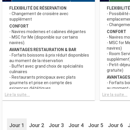
FLEXIBILITÉ DE RÉSERVATION
FLEXIBILIT
- Changement de croisière avec
- Possibilité
supplément
emplaceme
- Changement
CONFORT
- Navires modernes et cabines élégantes
CONFORT
- MSC for Me (disponible sur certains
- Navires m
navires).
- MSC for Me
navires)
AVANTAGES RESTAURATION & BAR
- Room Servi
- Forfaits boissons à prix réduit disponibles
supplément
au moment de la réservation
- Petit-déje
- Buffet avec grand choix de spécialités
gratuite)
culinaires
- Restaurants principaux avec plats
AVANTAGES
gourmets et prise en compte des
- Forfaits bo
exigences diététiques
au moment d
- Buffet ave
Lire la suite...
Lire la suite...
SPORT ET DIVERTISSEMENTS
culinaires
- Programme varié de spectacles de style
- Restaurant
Broadway
gourmets et
- Espace piscine
exigences d
- Equipements sportifs de plein-air
- Choix de l
- Salle de sport équipée avec vue
Jour 1
Jour 2
Jour 3
Jour 4
Jour 5
Jour 6
réserve de di
panoramique