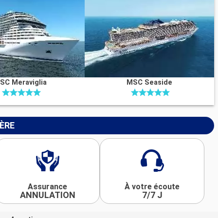
SC Meraviglia
MSC Seaside
IÈRE
Assurance
À votre écoute
ANNULATION
7/7 J