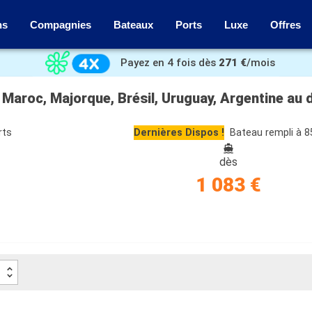
ns
Compagnies
Bateaux
Ports
Luxe
Offres
Payez en 4 fois dès
271 €
/mois
 Maroc, Majorque, Brésil, Uruguay, Argentine au
rts
Dernières Dispos !
Bateau rempli à 
dès
1 083 €