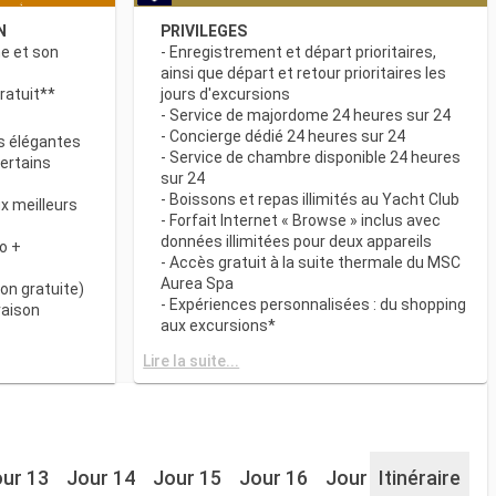
N
PRIVILEGES
ne et son
- Enregistrement et départ prioritaires,
ainsi que départ et retour prioritaires les
ratuit**
jours d'excursions
- Service de majordome 24 heures sur 24
- Concierge dédié 24 heures sur 24
s élégantes
- Service de chambre disponible 24 heures
certains
sur 24
- Boissons et repas illimités au Yacht Club
x meilleurs
- Forfait Internet « Browse » inclus avec
données illimitées pour deux appareils
o +
- Accès gratuit à la suite thermale du MSC
Aurea Spa
on gratuite)
- Expériences personnalisées : du shopping
raison
aux excursions*
- Equipements de relaxation dans chaque
& BAR
Lire la suite...
suite
it disponibles
- Autres attentions personnelles : service
d’assistance pour faire et défaire les
spécialités
valises, journal livré directement en cabine
sur demande*
 plats
- L’expérience la plus récompensée pour le
ur 13
Jour 14
Jour 15
Jour 16
Jour 17
Itinéraire
Jour 18
 des
versement des points « MSC Voyagers