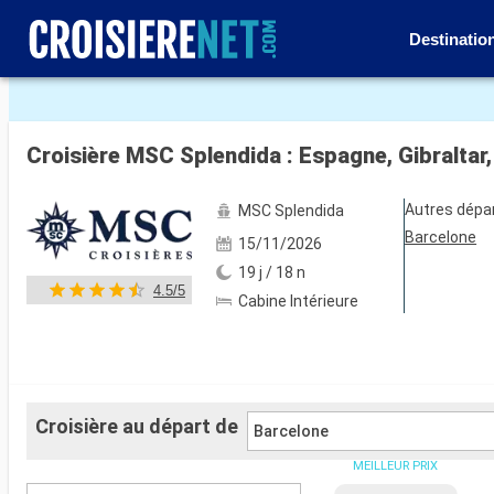
Destinatio
Voir les 139 autres photos
Croisière MSC Splendida : Espagne, Gibraltar,
Autres dépa
MSC Splendida
Barcelone
15/11/2026
19 j / 18 n
4.5/5
Cabine Intérieure
Croisière au départ de
Barcelone
MEILLEUR PRIX