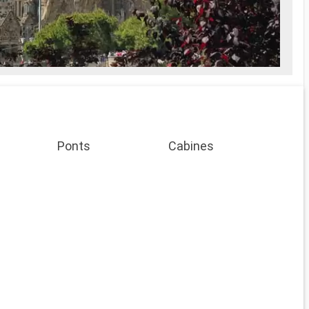
ait Spa
es soins Spa
e
prise en
Ponts
Cabines