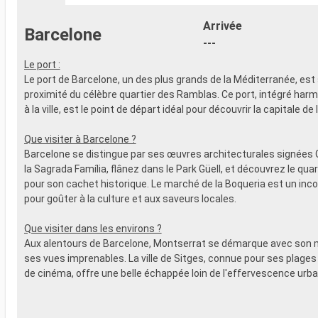
- 20% de réd
- Activités et divertissements pour
Restaurants
adultes, enfants et bébés
Arrivée
Barcelone
prépayé
- Activités récréatives pour enfants
---
SPORT ET 
SERVICES
- Programme
Le port :
- Personnel qualifié multilingue
Broadway
Le port de Barcelone, un des plus grands de la Méditerranée, est 
AUTRES PRIVILÈGES
- Espace pis
proximité du célèbre quartier des Ramblas. Ce port, intégré ha
- Points MSC Voyagers Club
- Equipement
à la ville, est le point de départ idéal pour découvrir la capitale de
- Salle de s
panoramiqu
Que visiter à Barcelone ?
- Activités 
Barcelone se distingue par ses œuvres architecturales signées 
adultes, en
la Sagrada Família, flânez dans le Park Güell, et découvrez le qua
- Activités 
pour son cachet historique. Le marché de la Boqueria est un inc
SERVICES
pour goûter à la culture et aux saveurs locales.
- Personnel 
AUTRES PR
Que visiter dans les environs ?
- Points MS
Aux alentours de Barcelone, Montserrat se démarque avec son 
ses vues imprenables. La ville de Sitges, connue pour ses plages 
de cinéma, offre une belle échappée loin de l'effervescence urba