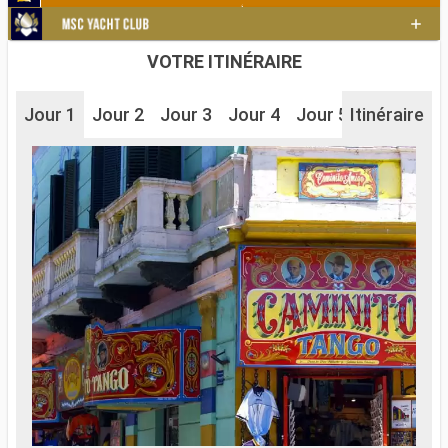
VOTRE ITINÉRAIRE
Jour 1
Jour 2
Jour 3
Jour 4
Jour 5
Itinéraire
Jour 6
J