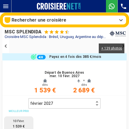
Rechercher une croisière
MSC SPLENDIDA
Croisière MSC Splendida : Brésil, Uruguay, Argentine au départ de Buenos Aires
+ 139 photos
Nos destinations
Payez en 4 fois dès
385 €
/mois
Mois de départ
Départ de Buenos Aires
mer. 10 févr. 2027
Ports
Compagnies
+
dès
dès
1 539 €
2 689 €
Rechercher
février 2027
MEILLEUR PRIX
10 Févr.
1 539 €