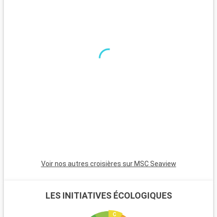
brésilien.
Que visiter dans les environs ?
São Vicente, voisine de Santos, est la ville la plus ancienne du
Brésil et offre un aperçu historique fascinant. Guarujá est
appréciée pour ses superbes plages et ses complexes de
luxe. Le Parc d'État de la Serra do Mar, avec sa forêt
atlantique, est idéal pour les randonnées et l'observation de la
nature. São Paulo, à moins de 100 km, est une métropole
vibrante avec une riche culture, de l'art et une gastronomie
variée.
Voir nos autres croisières sur MSC Seaview
LES INITIATIVES ÉCOLOGIQUES