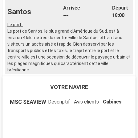
Arrivée
Départ
Santos
---
18:00
Le port :
Le port de Santos, le plus grand d'Amérique du Sud, est à
environ 4 kilomètres du centre-ville de Santos, offrant aux
visiteurs un accès aisé et rapide. Bien desservi par les
transports publics et les taxis, le trajet entre le port et le
centre-ville est une occasion de découvrir le paysage urbain et
les plages magnifiques qui caractérisent cette ville
brésilienne.
Que visiter à Santos ?
VOTRE NAVIRE
Santos, ville côtière brésilienne, est célèbre pour son jardin en
bord de mer, le plus long du monde selon le Guinness des
MSC SEAVIEW
Descriptif
Avis clients
Cabines
records. Le centre historique, avec ses bâtiments coloniaux
et l'église du Valongo, est plein de charme. Le Musée du Café,
situé dans l'ancienne Bourse du Café, retrace son histoire au
Brésil. Les amateurs de football apprécieront le stade de Vila
Belmiro, où joue le Santos FC. Les plages de Santos,
notamment Gonzaga, invitent à la détente sous le soleil