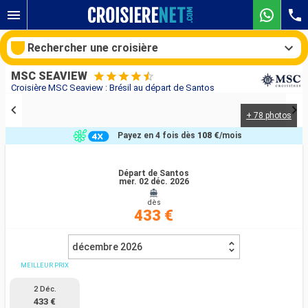
Rechercher une croisière
MSC SEAVIEW
Croisière MSC Seaview : Brésil au départ de Santos
+ 78 photos
Nos destinations
Payez en 4 fois dès
108 €
/mois
Mois de départ
Départ de Santos
mer. 02 déc. 2026
Ports
Compagnies
dès
433 €
Rechercher
décembre 2026
MEILLEUR PRIX
2 Déc.
433 €