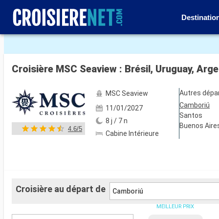
Destinatio
Voir les 78 autres photos
Croisière MSC Seaview : Brésil, Uruguay, Arg
Autres dépa
MSC Seaview
Camboriú
11/01/2027
Santos
8 j / 7 n
Buenos Aire
4.6/5
Cabine Intérieure
Croisière au départ de
Camboriú
MEILLEUR PRIX