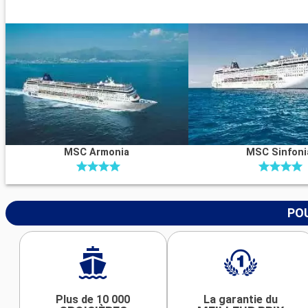
MSC Armonia
MSC Sinfoni
POU
Plus de 10 000
La garantie du