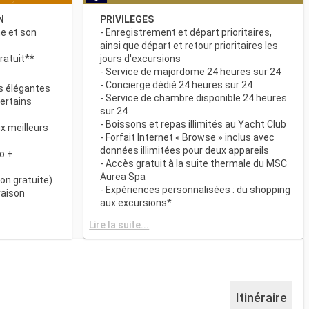
N
PRIVILEGES
ne et son
- Enregistrement et départ prioritaires,
ainsi que départ et retour prioritaires les
ratuit**
jours d'excursions
- Service de majordome 24 heures sur 24
- Concierge dédié 24 heures sur 24
s élégantes
- Service de chambre disponible 24 heures
certains
sur 24
- Boissons et repas illimités au Yacht Club
x meilleurs
- Forfait Internet « Browse » inclus avec
données illimitées pour deux appareils
o +
- Accès gratuit à la suite thermale du MSC
Aurea Spa
on gratuite)
- Expériences personnalisées : du shopping
raison
aux excursions*
- Equipements de relaxation dans chaque
& BAR
Lire la suite...
suite
it disponibles
- Autres attentions personnelles : service
d’assistance pour faire et défaire les
spécialités
valises, journal livré directement en cabine
sur demande*
 plats
- L’expérience la plus récompensée pour le
Itinéraire
 des
versement des points « MSC Voyagers