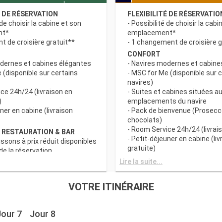
É DE RÉSERVATION
FLEXIBILITÉ DE RÉSERVATIO
 de choisir la cabine et son
- Possibilité de choisir la cabi
nt*
emplacement*
 de croisière gratuit**
- 1 changement de croisière g
CONFORT
odernes et cabines élégantes
- Navires modernes et cabine
 (disponible sur certains
- MSC for Me (disponible sur 
navires)
ce 24h/24 (livraison en
- Suites et cabines situées au
)
emplacements du navire
uner en cabine (livraison
- Pack de bienvenue (Prosecc
chocolats)
- Room Service 24h/24 (livrais
 RESTAURATION & BAR
- Petit-déjeuner en cabine (liv
issons à prix réduit disponibles
gratuite)
e la réservation
c grand choix de spécialités
AVANTAGES RESTAURATION 
Lire la suite...
- Forfaits boissons à prix rédu
s principaux avec plats
au moment de la réservation
VOTRE ITINÉRAIRE
 prise en compte des
- Buffet avec grand choix de 
iététiques
culinaires
a tranche horaire du dîner (sous
- Restaurants principaux avec
Jour 7
Jour 8
sponibilité)
gourmets et prise en compte