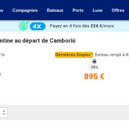
ns
Compagnies
Bateaux
Ports
Luxe
Offres
Payez en 4 fois dès
224 €
/mois
entine au départ de Camboriú
rts
Dernières Dispos !
Bateau rempli à 
dès
s
895 €