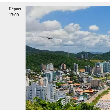
uction sur un forfait
exigences diététiques
 de Spécialités sélectionné
- Horaire de dîner libre avec 
Départ
un restaurant dédié ou une z
17:00
- 20% de réduction sur un forf
DIVERTISSEMENTS
Restaurants de Spécialités s
 varié de spectacles de style
prépayé
cine
SPORT ET DIVERTISSEMEN
s sportifs de plein-air
- Programme varié de spectac
port équipée avec vue
Broadway
e
- Espace piscine
et divertissements pour
- Equipements sportifs de plei
fants et bébés
- Salle de sport équipée avec 
récréatives pour enfants
panoramique
- Activités et divertissement
adultes, enfants et bébés
qualifié multilingue
- Activités récréatives pour 
IVILÈGES
DÉTENTE & BIEN-ÊTRE
C Voyagers Club
- Accès gratuit au Top Exclus
- Accessoires bien-être dans
cabine (comprenant peignoir 
chaussons)
- Menu d'oreillers
- Accès à l'espace thermal (