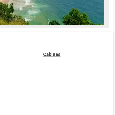
ait Spa
es soins Spa
e
prise en
Cabines