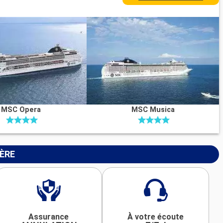
MSC Opera
MSC Musica
IÈRE
Assurance
À votre écoute