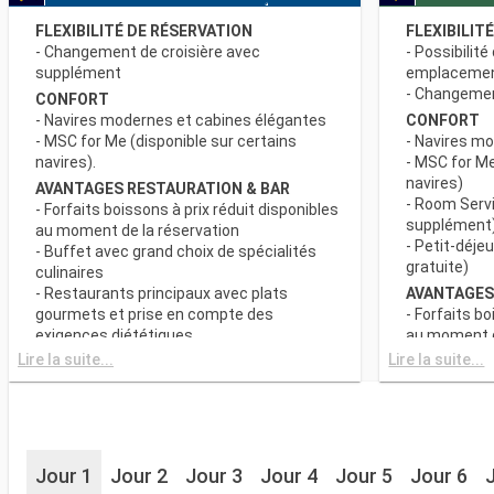
FLEXIBILITÉ DE RÉSERVATION
FLEXIBILIT
- Changement de croisière avec
- Possibilité
supplément
emplaceme
- Changement
CONFORT
- Navires modernes et cabines élégantes
CONFORT
- MSC for Me (disponible sur certains
- Navires m
navires).
- MSC for Me
navires)
AVANTAGES RESTAURATION & BAR
- Room Servi
- Forfaits boissons à prix réduit disponibles
supplément
au moment de la réservation
- Petit-déje
- Buffet avec grand choix de spécialités
gratuite)
culinaires
- Restaurants principaux avec plats
AVANTAGES
gourmets et prise en compte des
- Forfaits bo
exigences diététiques
au moment d
- Buffet ave
Lire la suite...
Lire la suite...
SPORT ET DIVERTISSEMENTS
culinaires
- Programme varié de spectacles de style
- Restaurant
Broadway
gourmets et
- Espace piscine
exigences d
- Equipements sportifs de plein-air
- Choix de l
- Salle de sport équipée avec vue
Jour 1
Jour 2
Jour 3
Jour 4
Jour 5
Jour 6
réserve de di
panoramique