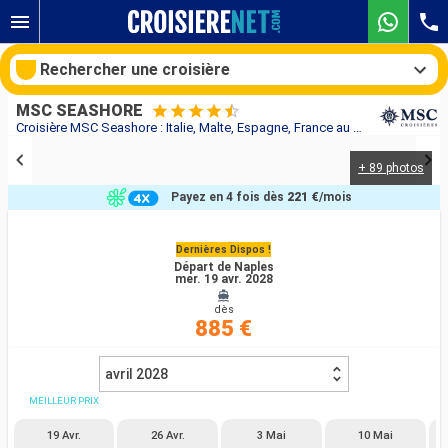
Rechercher une croisière
MSC SEASHORE
Croisière MSC Seashore : Italie, Malte, Espagne, France au départ de Naples
+ 89 photos
Nos destinations
Payez en 4 fois dès
221 €
/mois
Mois de départ
Dernières Dispos !
Départ de Naples
Ports
Compagnies
mer. 19 avr. 2028
dès
Rechercher
885 €
avril 2028
MEILLEUR PRIX
19 Avr.
26 Avr.
3 Mai
10 Mai