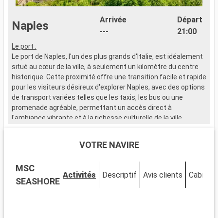
Arrivée
Départ
Naples
---
21:00
Le port :
L
Le port de Naples, l'un des plus grands d'Italie, est idéalement
L
situé au cœur de la ville, à seulement un kilomètre du centre
t
historique. Cette proximité offre une transition facile et rapide
p
pour les visiteurs désireux d'explorer Naples, avec des options
n
de transport variées telles que les taxis, les bus ou une
t
promenade agréable, permettant un accès direct à
r
l'ambiance vibrante et à la richesse culturelle de la ville.
m
Que visiter à Naples ?
Q
VOTRE NAVIRE
Naples, une ville à l'histoire riche et à l'architecture
P
impressionnante, est également célèbre pour sa cuisine
e
MSC
exquise. Découvrez le centre historique classé à l'UNESCO,
C
Activités
Descriptif
Avis clients
Cabines
riche en églises baroques, palais anciens et ruelles
i
SEASHORE
charmantes. Visitez le Duomo di San Gennaro et le Palazzo
P
Reale. Dégustez une authentique pizza napolitaine dans une
o
pizzeria traditionnelle. Pour les amateurs d'histoire, le musée
d