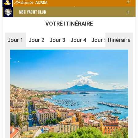
VOTRE ITINÉRAIRE
Jour 1
Jour 2
Jour 3
Jour 4
Jour 5
Itinéraire
Jour 6
J