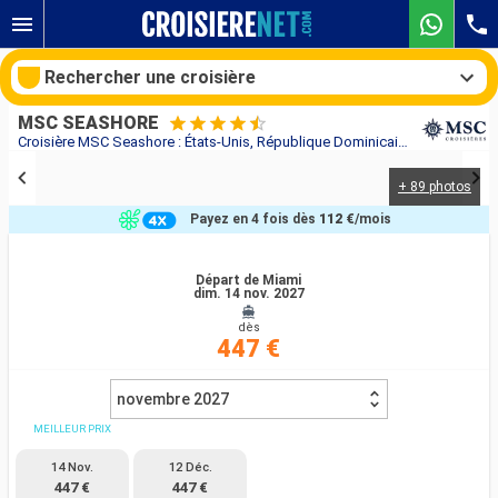
Rechercher une croisière
MSC SEASHORE
Croisière MSC Seashore : États-Unis, République Dominicaine, Bahamas au départ de Miami
+ 89 photos
Nos destinations
Payez en 4 fois dès
112 €
/mois
Mois de départ
Départ de Miami
dim. 14 nov. 2027
Ports
Compagnies
dès
447 €
Rechercher
novembre 2027
MEILLEUR PRIX
14 Nov.
12 Déc.
447 €
447 €