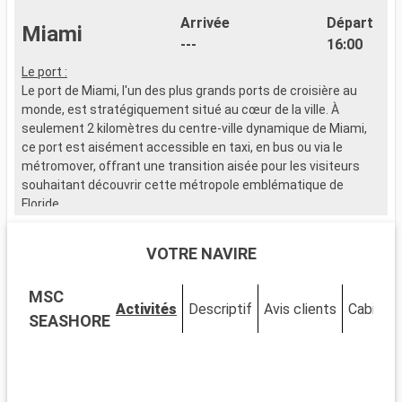
Arrivée
Départ
Miami
---
16:00
A
Le port :
8
Le port de Miami, l'un des plus grands ports de croisière au
f
monde, est stratégiquement situé au cœur de la ville. À
seulement 2 kilomètres du centre-ville dynamique de Miami,
ce port est aisément accessible en taxi, en bus ou via le
métromover, offrant une transition aisée pour les visiteurs
souhaitant découvrir cette métropole emblématique de
Floride.
Que visiter à Miami ?
VOTRE NAVIRE
Miami est un mélange vibrant de cultures, d'art et de plages.
Découvrez le quartier artistique de Wynwood, célèbre pour ses
MSC
fresques murales et ses galeries avant-gardistes. Le quartier
Activités
Descriptif
Avis clients
Cabines
historique Art Déco de South Beach vous transporte dans les
SEASHORE
années 1930 avec ses bâtiments colorés et son ambiance
vintage. Le parc national des Everglades, à proximité, permet
l'observation d'alligators dans les marécages. Little Havana
offre une immersion dans la culture cubaine, palpable à