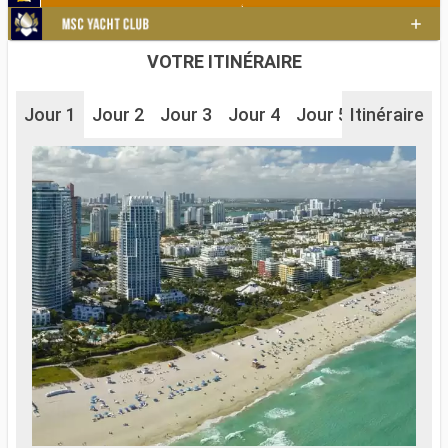
VOTRE ITINÉRAIRE
Jour 1
Jour 2
Jour 3
Jour 4
Jour 5
Itinéraire
Jour 6
J