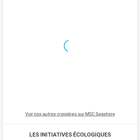
chaque coin de rue.
Que visiter dans les environs ?
Autour de Miami, de nombreuses excursions sont possibles.
Key West, au bout de la route panoramique des Keys, offre
une atmosphère relaxante, des maisons colorées et des
couchers de soleil magnifiques. Les Bahamas, à proximité en
bateau, sont un paradis avec leurs plages de sable blanc. Pour
les plongeurs, les récifs coralliens de Key Largo offrent une
expérience sous-marine inoubliable. Ces destinations autour
de Miami révèlent la beauté naturelle et la diversité culturelle
de la région.
Voir nos autres croisières sur MSC Seashore
LES INITIATIVES ÉCOLOGIQUES