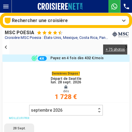
Rechercher une croisière
MSC POESIA
Croisière MSC Poesia : États-Unis, Mexique, Costa Rica, Panama, Colombie, Caïmans (Îles), Jamaïque au départ de Seattle
+ 75 photos
Nos destinations
Payez en 4 fois dès
432 €
/mois
Mois de départ
Dernières Dispos !
Départ de Seattle
Ports
Compagnies
lun. 28 sept. 2026
dès
Rechercher
1 728 €
septembre 2026
MEILLEUR PRIX
28 Sept.