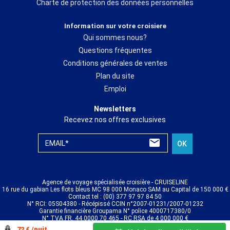
Charte de protection des données personnelles
Information sur votre croisiere
Qui sommes nous?
Questions fréquentes
Conditions générales de ventes
Plan du site
Emploi
Newsletters
Recevez nos offres exclusives
EMAIL*
OK
Agence de voyage spécialisée croisière - CRUISELINE
16 rue du gabian Les flots bleus MC 98 000 Monaco SAM au Capital de 150 000 €
Contact tel : (00) 377 97 97 84 50
N° RCI: 05S04380 - Récépissé CCIN n°2007-01231/2007-01232
Garantie financière Groupama N° police 4000717380/0
N° TVA FR. 44 0000 70 465 - RC RSA de 4 000 000 €
© CRUISELINE 2026 - all rights reserved
72 € /nuit