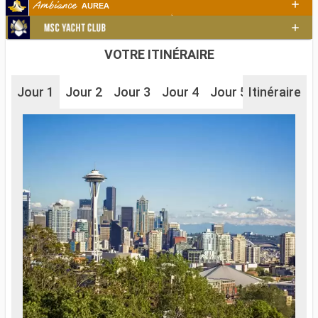
VOTRE ITINÉRAIRE
Jour 1
Jour 2
Jour 3
Jour 4
Jour 5
Itinéraire
Jour 6
J