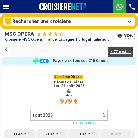
Rechercher une croisière
MSC OPERA
Croisière MSC Opera : France, Espagne, Portugal, Italie au départ de Gênes
+ 77 photos
Nos destinations
Payez en 4 fois dès
245 €
/mois
Mois de départ
Dernières Dispos !
Départ de Gênes
Ports
Compagnies
lun. 31 août 2026
dès
Rechercher
979 €
août 2026
MEILLEUR PRIX
11 Août
21 Août
31 Août
10 Sept.