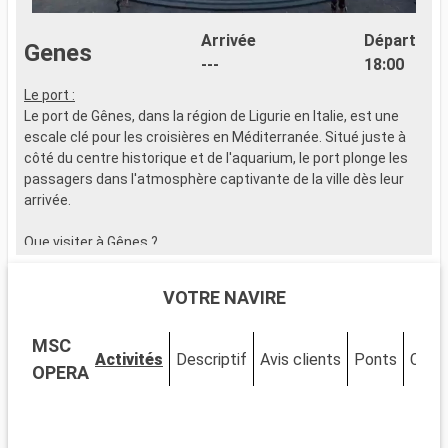
Arrivée
Départ
Genes
---
18:00
Le port :
L
Le port de Gênes, dans la région de Ligurie en Italie, est une
L
escale clé pour les croisières en Méditerranée. Situé juste à
p
côté du centre historique et de l'aquarium, le port plonge les
k
passagers dans l'atmosphère captivante de la ville dès leur
f
arrivée.
M
Que visiter à Gênes ?
Q
Explorez les Carrugi, ces ruelles typiques de Gênes, qui
R
mènent à la Via Garibaldi, célèbre pour ses palais des XVIe et
M
VOTRE NAVIRE
XVIIe siècles. La Cathédrale de San Lorenzo, mélange de
s
styles roman et gothique, est incontournable. Le Palazzo
a
MSC
Ducale et le Musée de Gênes offrent un aperçu de l'art et de
i
Activités
Descriptif
Avis clients
Ponts
Cabi
l'histoire de la ville. L'Aquarium de Gênes, l'un des plus grands
b
OPERA
d'Europe, est une aventure marine fascinante pour tous les
l
âges.
m
s