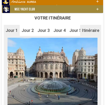
VOTRE ITINÉRAIRE
Jour 1
Jour 2
Jour 3
Jour 4
Jour 5
Itinéraire
Jour 6
J