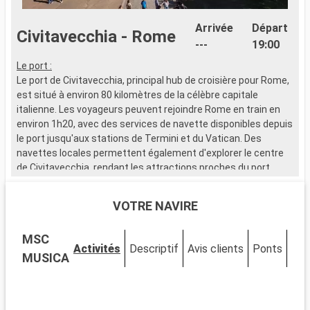
Arrivée
Départ
Civitavecchia - Rome
---
19:00
Le port :
L
Le port de Civitavecchia, principal hub de croisière pour Rome,
L
est situé à environ 80 kilomètres de la célèbre capitale
e
italienne. Les voyageurs peuvent rejoindre Rome en train en
c
environ 1h20, avec des services de navette disponibles depuis
p
le port jusqu'aux stations de Termini et du Vatican. Des
a
navettes locales permettent également d'explorer le centre
de Civitavecchia, rendant les attractions proches du port
Q
facilement accessibles. Cette escale méditerranéenne est le
E
point de départ parfait pour découvrir les merveilles de Rome.
m
VOTRE NAVIRE
X
Que visiter à Civitavecchia ?
s
MSC
Civitavecchia, une ville portuaire chargée d'histoire, abrite
D
Activités
Descriptif
Avis clients
Ponts
Cab
plusieurs sites d'intérêt près du port. Découvrez la Forteresse
l
MUSICA
Michelangelo, un bastion de la Renaissance offrant de
d
magnifiques vues sur la mer. Promenez-vous sur le
â
Lungomare, le boulevard maritime vivant, pour une véritable