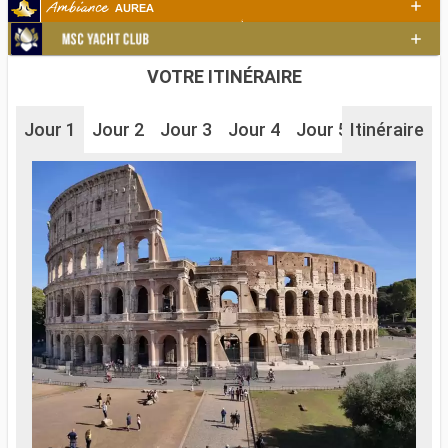
VOTRE ITINÉRAIRE
Jour 1
Jour 2
Jour 3
Jour 4
Jour 5
Itinéraire
Jour 6
J