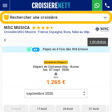
Rechercher une croisière
MSC MUSICA
Croisière MSC Musica : France, Espagne, Ibiza, Italie au départ de Civitavecchia - Rome
+ 89 photos
Nos destinations
Payez en 4 fois dès
316 €
/mois
Mois de départ
Dernières Dispos !
Départ de Civitavecchia - Rome
Ports
Compagnies
lun. 07 sept. 2026
dès
Rechercher
1 265 €
septembre 2026
10 Août
17 Août
24 Août
31 Août