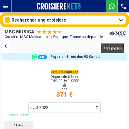
Rechercher une croisière
MSC MUSICA
Croisière MSC Musica : Italie, Espagne, France au départ de Gênes
+ 89 photos
Nos destinations
Payez en 4 fois dès
93 €
/mois
Mois de départ
Dernières Dispos !
Départ de Gênes
Ports
Compagnies
mar. 11 avr. 2028
dès
Rechercher
371 €
avril 2028
MEILLEUR PRIX
11 Avr.