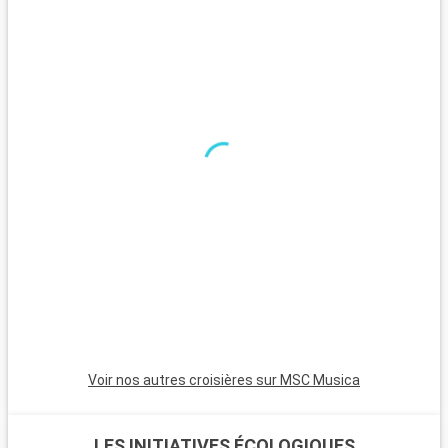
Que visiter dans les environs ?
À proximité de Gênes, Santa Margherita Ligure, avec ses
plages charmantes, est idéale pour une journée en bord de
mer. Portofino, plus loin le long de la côte, séduit par son port
pittoresque et ses boutiques de luxe. Les Cinque Terre, cinq
villages colorés perchés sur les falaises, sont accessibles en
train ou en bateau et offrent des paysages époustouflants.
Les sentiers entre ces villages constituent un paradis pour les
randonneurs, avec des vues spectaculaires sur la
Méditerranée.
Voir nos autres croisières sur MSC Musica
LES INITIATIVES ÉCOLOGIQUES