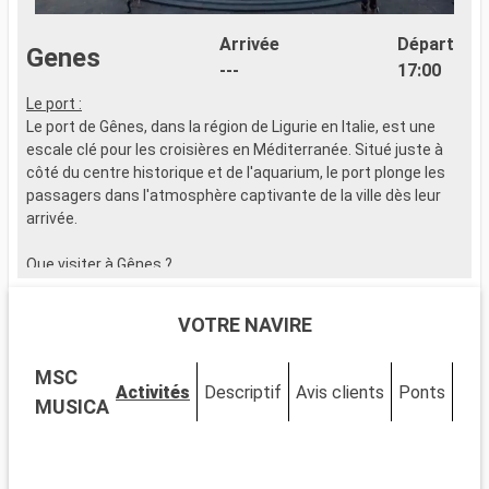
Arrivée
Départ
Genes
---
17:00
Le port :
Le port de Gênes, dans la région de Ligurie en Italie, est une
escale clé pour les croisières en Méditerranée. Situé juste à
côté du centre historique et de l'aquarium, le port plonge les
passagers dans l'atmosphère captivante de la ville dès leur
arrivée.
Que visiter à Gênes ?
Explorez les Carrugi, ces ruelles typiques de Gênes, qui
mènent à la Via Garibaldi, célèbre pour ses palais des XVIe et
VOTRE NAVIRE
XVIIe siècles. La Cathédrale de San Lorenzo, mélange de
styles roman et gothique, est incontournable. Le Palazzo
MSC
Ducale et le Musée de Gênes offrent un aperçu de l'art et de
Activités
Descriptif
Avis clients
Ponts
Cab
l'histoire de la ville. L'Aquarium de Gênes, l'un des plus grands
MUSICA
d'Europe, est une aventure marine fascinante pour tous les
âges.