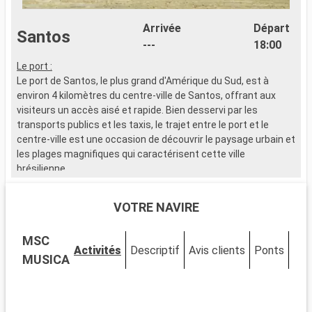
Arrivée
Départ
Santos
---
18:00
Le port :
S
Le port de Santos, le plus grand d'Amérique du Sud, est à
é
environ 4 kilomètres du centre-ville de Santos, offrant aux
c
visiteurs un accès aisé et rapide. Bien desservi par les
o
transports publics et les taxis, le trajet entre le port et le
t
centre-ville est une occasion de découvrir le paysage urbain et
les plages magnifiques qui caractérisent cette ville
B
brésilienne.
1
e
Que visiter à Santos ?
O
VOTRE NAVIRE
Santos, ville côtière brésilienne, est célèbre pour son jardin en
c
bord de mer, le plus long du monde selon le Guinness des
r
MSC
records. Le centre historique, avec ses bâtiments coloniaux
d
Activités
Descriptif
Avis clients
Ponts
Cab
et l'église du Valongo, est plein de charme. Le Musée du Café,
m
MUSICA
situé dans l'ancienne Bourse du Café, retrace son histoire au
e
Brésil. Les amateurs de football apprécieront le stade de Vila
X
Belmiro, où joue le Santos FC. Les plages de Santos,
r