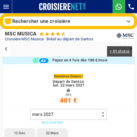
Rechercher une croisière
MSC MUSICA
Croisière MSC Musica : Brésil au départ de Santos
+ 89 photos
Nos destinations
Payez en 4 fois dès
100 €
/mois
Mois de départ
Dernières Dispos !
Départ de Santos
Ports
Compagnies
lun. 22 mars 2027
dès
Rechercher
401 €
mars 2027
MEILLEUR PRIX
13 Déc.
22 Mars