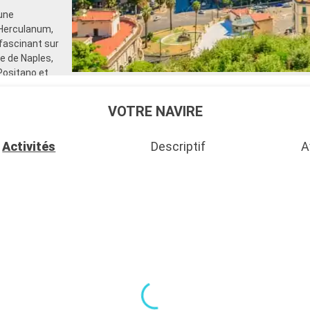
pour les adultes)
une
- 40% de réduction sur un forf
'Herculanum,
sélectionné prépayé
 fascinant sur
- 10% de réduction sur tous l
réservés à bord
ie de Naples,
Positano et
SERVICES
e de Capri, à
- Personnel qualifié multilingu
- Embarquement prioritaire & 
lants et sa
VOTRE NAVIRE
charge des bagages
AUTRES PRIVILÈGES
- Points MSC Voyagers Club
Activités
Descriptif
A