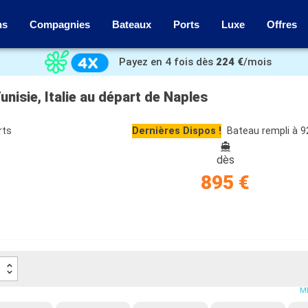
ns
Compagnies
Bateaux
Ports
Luxe
Offres
Payez en 4 fois dès
224 €
/mois
nisie, Italie au départ de Naples
rts
Dernières Dispos !
Bateau rempli à 
dès
895 €
ME