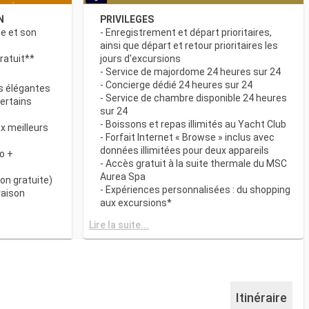
N
PRIVILEGES
ne et son
- Enregistrement et départ prioritaires,
ainsi que départ et retour prioritaires les
ratuit**
jours d'excursions
- Service de majordome 24 heures sur 24
- Concierge dédié 24 heures sur 24
s élégantes
- Service de chambre disponible 24 heures
certains
sur 24
- Boissons et repas illimités au Yacht Club
x meilleurs
- Forfait Internet « Browse » inclus avec
données illimitées pour deux appareils
o +
- Accès gratuit à la suite thermale du MSC
Aurea Spa
on gratuite)
- Expériences personnalisées : du shopping
raison
aux excursions*
- Equipements de relaxation dans chaque
& BAR
Lire la suite...
suite
it disponibles
- Autres attentions personnelles : service
d’assistance pour faire et défaire les
spécialités
valises, journal livré directement en cabine
sur demande*
 plats
- L’expérience la plus récompensée pour le
Itinéraire
 des
versement des points « MSC Voyagers