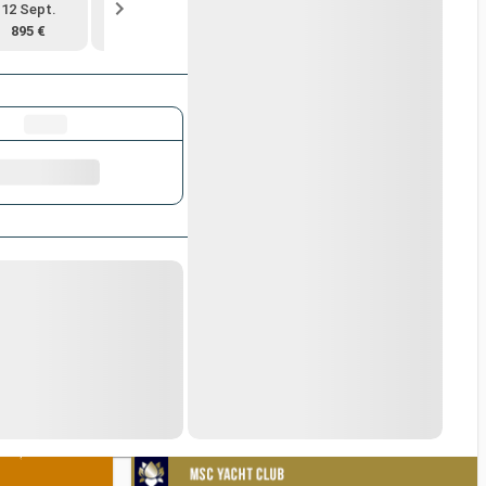
12 Sept.
19 Sept.
26 Sept.
3 Oct.
895 €
925 €
965 €
985 €