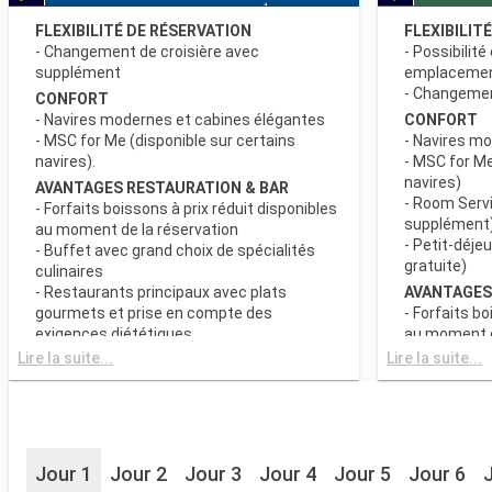
FLEXIBILITÉ DE RÉSERVATION
FLEXIBILIT
- Changement de croisière avec
- Possibilité
supplément
emplaceme
- Changement
CONFORT
- Navires modernes et cabines élégantes
CONFORT
- MSC for Me (disponible sur certains
- Navires m
navires).
- MSC for Me
navires)
AVANTAGES RESTAURATION & BAR
- Room Servi
- Forfaits boissons à prix réduit disponibles
supplément
au moment de la réservation
- Petit-déje
- Buffet avec grand choix de spécialités
gratuite)
culinaires
- Restaurants principaux avec plats
AVANTAGES
gourmets et prise en compte des
- Forfaits bo
exigences diététiques
au moment d
- Buffet ave
Lire la suite...
Lire la suite...
SPORT ET DIVERTISSEMENTS
culinaires
- Programme varié de spectacles de style
- Restaurant
Broadway
gourmets et
- Espace piscine
exigences d
- Equipements sportifs de plein-air
- Choix de l
- Salle de sport équipée avec vue
Jour 1
Jour 2
Jour 3
Jour 4
Jour 5
Jour 6
réserve de di
panoramique