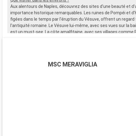
Aux alentours de Naples, découvrez des sites d'une beauté et d'
importance historique remarquables. Les ruines de Pompéi et d
figées dans le temps par l'éruption du Vésuve, offrent un regard
l'antiquité romaine. Le Vésuve lui-même, avec ses vues sur la ba
est un must-see. La côte amalfitaine, avec ses villages comme 
Amalfi, est un paradis pour les amateurs de paysages côtiers. L'îl
une courte distance en ferry, séduit par ses paysages époustouf
fameuse Grotta Azzurra.
MSC MERAVIGLIA