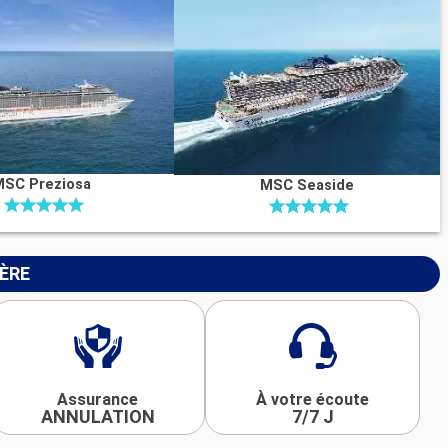
MSC Preziosa
MSC Seaside
IÈRE
Assurance
À votre écoute
ANNULATION
7/7 J