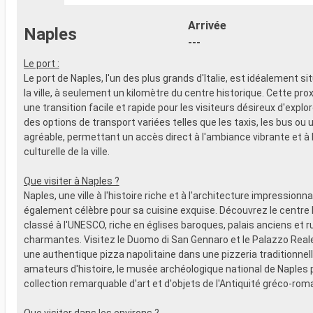
- 20% de réd
- Activités et divertissements pour
Restaurants
adultes, enfants et bébés
Arrivée
Naples
prépayé
- Activités récréatives pour enfants
---
SPORT ET 
SERVICES
- Programme
Le port :
- Personnel qualifié multilingue
Broadway
Le port de Naples, l'un des plus grands d'Italie, est idéalement s
AUTRES PRIVILÈGES
- Espace pis
la ville, à seulement un kilomètre du centre historique. Cette pro
- Points MSC Voyagers Club
- Equipement
une transition facile et rapide pour les visiteurs désireux d'explo
- Salle de s
des options de transport variées telles que les taxis, les bus o
panoramiqu
agréable, permettant un accès direct à l'ambiance vibrante et à 
- Activités 
culturelle de la ville.
adultes, en
- Activités 
Que visiter à Naples ?
SERVICES
Naples, une ville à l'histoire riche et à l'architecture impressionn
- Personnel 
également célèbre pour sa cuisine exquise. Découvrez le centre 
AUTRES PR
classé à l'UNESCO, riche en églises baroques, palais anciens et r
- Points MS
charmantes. Visitez le Duomo di San Gennaro et le Palazzo Real
une authentique pizza napolitaine dans une pizzeria traditionnell
amateurs d'histoire, le musée archéologique national de Naples
collection remarquable d'art et d'objets de l'Antiquité gréco-rom
Que visiter dans les environs ?