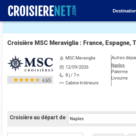
Destinatio
Voir les 140 autres photos
Croisière MSC Meraviglia : France, Espagne, Tu
Autres dépa
MSC Meraviglia
Naples
12/09/2026
Palerme
8 j / 7 n
Livourne
4.6/5
Cabine Intérieure
Croisière au départ de
Naples