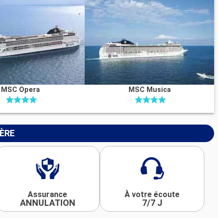
MSC Opera
MSC Musica
IÈRE
Assurance
À votre écoute
ANNULATION
7/7 J