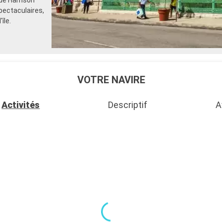
pour les adultes)
pectaculaires,
- 40% de réduction sur un forf
île.
sélectionné prépayé
- 10% de réduction sur tous l
réservés à bord
SERVICES
- Personnel qualifié multilingu
- Embarquement prioritaire & 
VOTRE NAVIRE
charge des bagages
AUTRES PRIVILÈGES
- Points MSC Voyagers Club
Activités
Descriptif
A