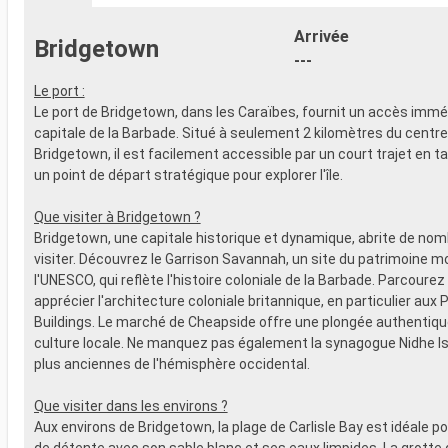
- 20% de réd
- Activités et divertissements pour
Restaurants
adultes, enfants et bébés
Arrivée
Bridgetown
prépayé
- Activités récréatives pour enfants
---
SPORT ET 
SERVICES
- Programme
Le port :
- Personnel qualifié multilingue
Broadway
Le port de Bridgetown, dans les Caraïbes, fournit un accès imméd
AUTRES PRIVILÈGES
- Espace pis
capitale de la Barbade. Situé à seulement 2 kilomètres du centr
- Points MSC Voyagers Club
- Equipement
Bridgetown, il est facilement accessible par un court trajet en ta
- Salle de s
un point de départ stratégique pour explorer l'île.
panoramiqu
- Activités 
Que visiter à Bridgetown ?
adultes, en
Bridgetown, une capitale historique et dynamique, abrite de nom
- Activités 
visiter. Découvrez le Garrison Savannah, un site du patrimoine m
SERVICES
l'UNESCO, qui reflète l'histoire coloniale de la Barbade. Parcourez
- Personnel 
apprécier l'architecture coloniale britannique, en particulier aux
AUTRES PR
Buildings. Le marché de Cheapside offre une plongée authentiqu
- Points MS
culture locale. Ne manquez pas également la synagogue Nidhe Isr
plus anciennes de l'hémisphère occidental.
Que visiter dans les environs ?
Aux environs de Bridgetown, la plage de Carlisle Bay est idéale p
de détente avec son sable blanc et ses eaux limpides. La grotte 