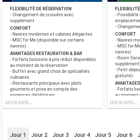
FLEXIBILITÉ DE RÉSERVATION
FLEXIBILIT
- Changement de croisière avec
- Possibilité
supplément
emplaceme
- Changement
CONFORT
- Navires modernes et cabines élégantes
CONFORT
- MSC for Me (disponible sur certains
- Navires m
navires).
- MSC for Me
navires)
AVANTAGES RESTAURATION & BAR
- Room Servi
- Forfaits boissons à prix réduit disponibles
supplément
au moment de la réservation
- Petit-déje
- Buffet avec grand choix de spécialités
gratuite)
culinaires
- Restaurants principaux avec plats
AVANTAGES
gourmets et prise en compte des
- Forfaits bo
exigences diététiques
au moment d
- Buffet ave
Lire la suite...
Lire la suite...
SPORT ET DIVERTISSEMENTS
culinaires
- Programme varié de spectacles de style
- Restaurant
Broadway
gourmets et
- Espace piscine
exigences d
- Equipements sportifs de plein-air
- Choix de l
- Salle de sport équipée avec vue
Jour 1
Jour 2
Jour 3
Jour 4
Jour 5
Jour 6
réserve de di
panoramique