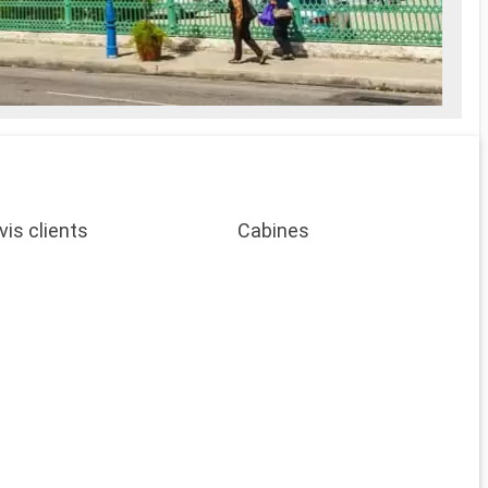
ait Spa
es soins Spa
e
prise en
vis clients
Cabines