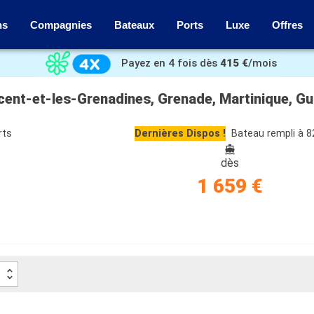
ns
Compagnies
Bateaux
Ports
Luxe
Offres
Payez en 4 fois dès
415 €
/mois
rts
Dernières Dispos !
Bateau rempli à 
dès
1 659 €