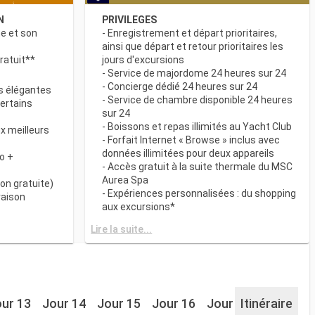
N
PRIVILEGES
ne et son
- Enregistrement et départ prioritaires,
ainsi que départ et retour prioritaires les
ratuit**
jours d'excursions
- Service de majordome 24 heures sur 24
- Concierge dédié 24 heures sur 24
s élégantes
- Service de chambre disponible 24 heures
certains
sur 24
- Boissons et repas illimités au Yacht Club
x meilleurs
- Forfait Internet « Browse » inclus avec
données illimitées pour deux appareils
o +
- Accès gratuit à la suite thermale du MSC
Aurea Spa
on gratuite)
- Expériences personnalisées : du shopping
raison
aux excursions*
- Equipements de relaxation dans chaque
& BAR
Lire la suite...
suite
it disponibles
- Autres attentions personnelles : service
d’assistance pour faire et défaire les
spécialités
valises, journal livré directement en cabine
sur demande*
 plats
- L’expérience la plus récompensée pour le
ur 13
Jour 14
Jour 15
Jour 16
Jour 17
Itinéraire
Jour 18
 des
versement des points « MSC Voyagers