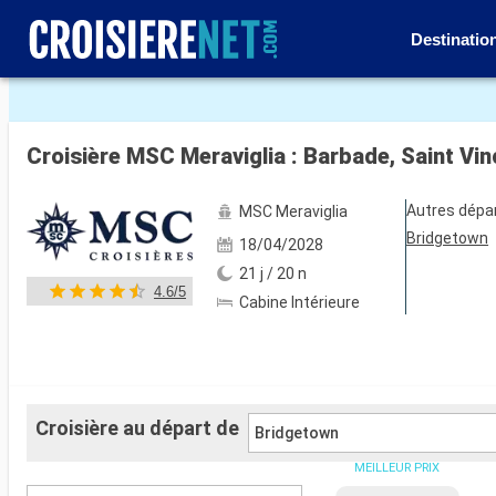
Destinatio
Voir les 140 autres photos
Autres dépa
MSC Meraviglia
Bridgetown
18/04/2028
21 j / 20 n
4.6/5
Cabine Intérieure
Croisière au départ de
Bridgetown
MEILLEUR PRIX