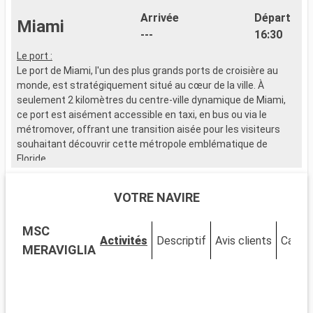
Arrivée
Départ
Miami
---
16:30
Le port :
L
Le port de Miami, l'un des plus grands ports de croisière au
L
monde, est stratégiquement situé au cœur de la ville. À
s
seulement 2 kilomètres du centre-ville dynamique de Miami,
d
ce port est aisément accessible en taxi, en bus ou via le
d
métromover, offrant une transition aisée pour les visiteurs
souhaitant découvrir cette métropole emblématique de
Q
Floride.
N
c
Que visiter à Miami ?
h
VOTRE NAVIRE
Miami est un mélange vibrant de cultures, d'art et de plages.
a
Découvrez le quartier artistique de Wynwood, célèbre pour ses
l
MSC
fresques murales et ses galeries avant-gardistes. Le quartier
S
Activités
Descriptif
Avis clients
Cabin
historique Art Déco de South Beach vous transporte dans les
l
MERAVIGLIA
années 1930 avec ses bâtiments colorés et son ambiance
r
vintage. Le parc national des Everglades, à proximité, permet
i
l'observation d'alligators dans les marécages. Little Havana
offre une immersion dans la culture cubaine, palpable à
Q