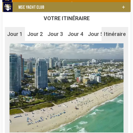
VOTRE ITINÉRAIRE
Jour 1
Jour 2
Jour 3
Jour 4
Jour 5
Itinéraire
Jour 6
J