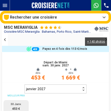
Rechercher une croisière
MSC MERAVIGLIA
Croisière MSC Meraviglia : Bahamas, Porto Rico, Saint-Martin, États-Unis au départ de Miami
+ 140 photos
Nos destinations
Payez en 4 fois dès
113 €
/mois
Mois de départ
Départ de Miami
sam. 30 janv. 2027
Ports
Compagnies
+
dès
dès
453 €
1 669 €
Rechercher
janvier 2027
MEILLEUR PRIX
30 Janv.
453 €