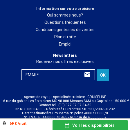
Information sur votre croisiere
Qui sommes nous?
Questions fréquentes
Conditions générales de ventes
Plan du site
Emploi
Newsletters
Recevez nos offres exclusives
EMAIL*
OK
Agence de voyage spécialisée croisière - CRUISELINE
16 rue du gabian Les flots bleus MC 98 000 Monaco SAM au Capital de 150 000 €
Contact tel : (00) 377 97 97 84 50
N° RCI: 05S04380 - Récépissé CCIN n°2007-01231/2007-01232
Garantie financière Groupama N° police 4000717380/0
N° TVA FR. 44 0000 70 465 - RC RSA de 4 000 000 €
© CRUISELINE 2026 - all rights reserved
69 € /nuit
Voir les disponibilités