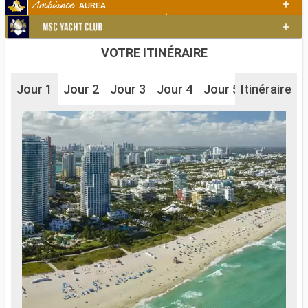
VOTRE ITINÉRAIRE
Jour 1
Jour 2
Jour 3
Jour 4
Jour 5
Itinéraire
Jour 6
J