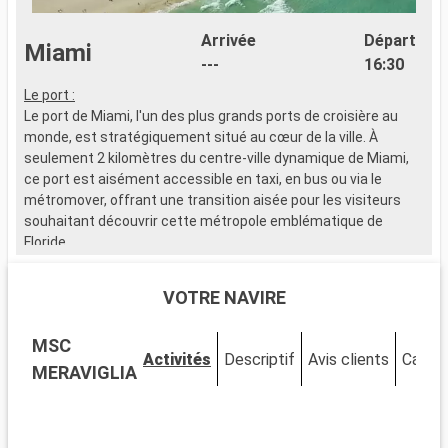
Arrivée
Départ
Miami
---
16:30
Le port :
Le port de Miami, l'un des plus grands ports de croisière au
monde, est stratégiquement situé au cœur de la ville. À
seulement 2 kilomètres du centre-ville dynamique de Miami,
ce port est aisément accessible en taxi, en bus ou via le
métromover, offrant une transition aisée pour les visiteurs
souhaitant découvrir cette métropole emblématique de
Floride.
Que visiter à Miami ?
VOTRE NAVIRE
Miami est un mélange vibrant de cultures, d'art et de plages.
Découvrez le quartier artistique de Wynwood, célèbre pour ses
MSC
fresques murales et ses galeries avant-gardistes. Le quartier
Activités
Descriptif
Avis clients
Cabin
historique Art Déco de South Beach vous transporte dans les
MERAVIGLIA
années 1930 avec ses bâtiments colorés et son ambiance
vintage. Le parc national des Everglades, à proximité, permet
l'observation d'alligators dans les marécages. Little Havana