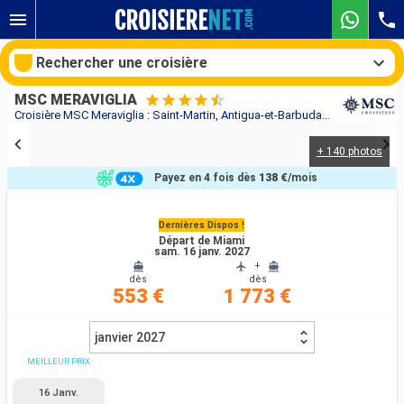
Rechercher une croisière
MSC MERAVIGLIA
Croisière MSC Meraviglia : Saint-Martin, Antigua-et-Barbuda, République Dominicaine, États-Unis au départ de Miami
+ 140 photos
Nos destinations
Payez en 4 fois dès
138 €
/mois
Mois de départ
Dernières Dispos !
Départ de Miami
Ports
Compagnies
sam. 16 janv. 2027
+
dès
dès
Rechercher
553 €
1 773 €
janvier 2027
MEILLEUR PRIX
16 Janv.