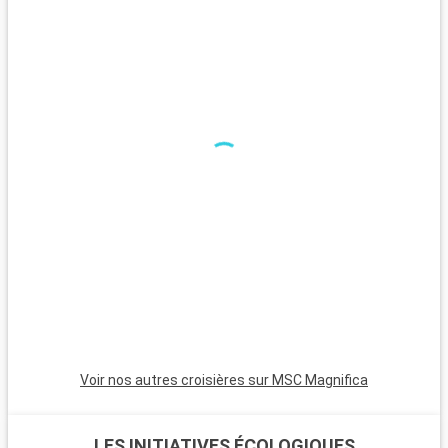
Que visiter dans les environs ?
Autour de Warnemünde, l'aventure continue. Rostock, ville
universitaire connu pour osn patrimoine médiéval, n'est qu'à
15 kilomètres. Le parc national du lagon de Poméranie
occidentale, paradis des oiseaux, offre des paysages
lagunaires sublimes. Bad Doberan, avec son église minster et
le train à vapeur Molli, est une escapade charmante. Schwerin,
célèbre pour son château féerique, séduit les amateurs
d'histoire et d'architecture.
Voir nos autres croisières sur MSC Magnifica
LES INITIATIVES ÉCOLOGIQUES