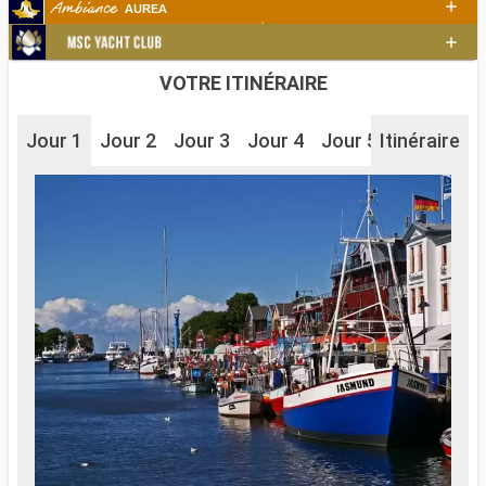
VOTRE ITINÉRAIRE
Jour 1
Jour 2
Jour 3
Jour 4
Jour 5
Itinéraire
Jour 6
J