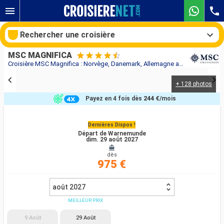
Rechercher une croisière
MSC MAGNIFICA
Croisière MSC Magnifica : Norvège, Danemark, Allemagne au départ de Warnemunde
+ 128 photos
Nos destinations
Payez en 4 fois dès
244 €
/mois
Mois de départ
Dernières Dispos !
Départ de Warnemunde
Ports
Compagnies
dim. 29 août 2027
dès
Rechercher
975 €
août 2027
MEILLEUR PRIX
9 Août
29 Août