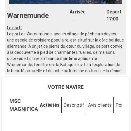
Arrivée
Départ
Warnemunde
---
17:00
Le port :
Le port de Warnemünde, ancien village de pêcheurs devenu
une escale de croisière populaire, est situé sur la côte baltique
allemande. À un jet de pierre du cœur du village, ce port convie
à la découverte à pied de charmantes ruelles, de maisons
colorées et d'une ambiance maritime apaisante.
Warnemünde, fenêtre sur la Baltique, invite à l'exploration de
la beauté naturelle et du riche patrimoine culturel de la région.
Que visiter à Warnemünde ?
VOTRE NAVIRE
Warnemünde, village côtier pittoresque, offre un cadre
authentique. Flânez le long de l'Alter Strom, où bateaux de
MSC
pêche et boutiques se côtoient. La plage de Warnemünde,
Activités
Descriptif
Avis clients
Ponts
avec sa promenade vivante et son phare emblématique,
MAGNIFICA
promet détente et évasion. Découvrez l'histoire locale au
musée Heimatmuseum et à la station de sauvetage
historique Warnemünde Rettungsschuppen.