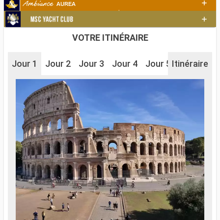
VOTRE ITINÉRAIRE
Jour 1
Jour 2
Jour 3
Jour 4
Jour 5
Itinéraire
Jour 6
J