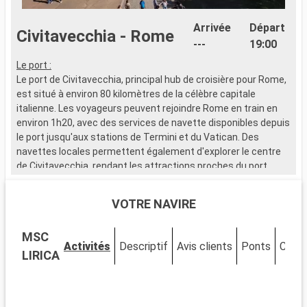
Arrivée
Départ
Civitavecchia - Rome
---
19:00
Le port :
Le port de Civitavecchia, principal hub de croisière pour Rome,
est situé à environ 80 kilomètres de la célèbre capitale
italienne. Les voyageurs peuvent rejoindre Rome en train en
environ 1h20, avec des services de navette disponibles depuis
le port jusqu'aux stations de Termini et du Vatican. Des
navettes locales permettent également d'explorer le centre
de Civitavecchia, rendant les attractions proches du port
facilement accessibles. Cette escale méditerranéenne est le
point de départ parfait pour découvrir les merveilles de Rome.
VOTRE NAVIRE
Que visiter à Civitavecchia ?
MSC
Civitavecchia, une ville portuaire chargée d'histoire, abrite
Activités
Descriptif
Avis clients
Ponts
Cabin
plusieurs sites d'intérêt près du port. Découvrez la Forteresse
LIRICA
Michelangelo, un bastion de la Renaissance offrant de
magnifiques vues sur la mer. Promenez-vous sur le
Lungomare, le boulevard maritime vivant, pour une véritable