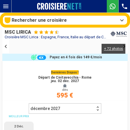
Rechercher une croisière
MSC LIRICA
Croisière MSC Lirica : Espagne, France, Italie au départ de Civitavecchia - Rome
+ 72 photos
Nos destinations
Payez en 4 fois dès
149 €
/mois
Mois de départ
Dernières Dispos !
Départ de Civitavecchia - Rome
Ports
Compagnies
jeu. 02 déc. 2027
dès
Rechercher
595 €
décembre 2027
MEILLEUR PRIX
2 Déc.