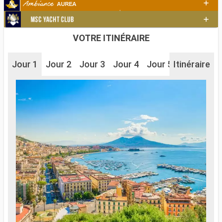
VOTRE ITINÉRAIRE
Jour 1
Jour 2
Jour 3
Jour 4
Jour 5
Itinéraire
Jour 6
J