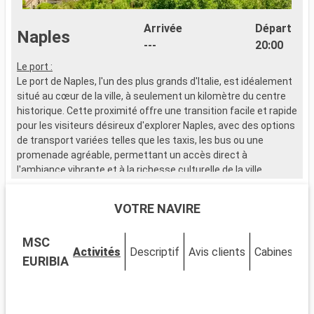
Arrivée
Départ
Naples
---
20:00
Le port :
L
Le port de Naples, l'un des plus grands d'Italie, est idéalement
L
situé au cœur de la ville, à seulement un kilomètre du centre
t
historique. Cette proximité offre une transition facile et rapide
p
pour les visiteurs désireux d'explorer Naples, avec des options
n
de transport variées telles que les taxis, les bus ou une
t
promenade agréable, permettant un accès direct à
r
l'ambiance vibrante et à la richesse culturelle de la ville.
m
Que visiter à Naples ?
Q
VOTRE NAVIRE
Naples, une ville à l'histoire riche et à l'architecture
P
impressionnante, est également célèbre pour sa cuisine
e
MSC
exquise. Découvrez le centre historique classé à l'UNESCO,
C
Activités
Descriptif
Avis clients
Cabines
riche en églises baroques, palais anciens et ruelles
i
EURIBIA
charmantes. Visitez le Duomo di San Gennaro et le Palazzo
P
Reale. Dégustez une authentique pizza napolitaine dans une
o
pizzeria traditionnelle. Pour les amateurs d'histoire, le musée
d