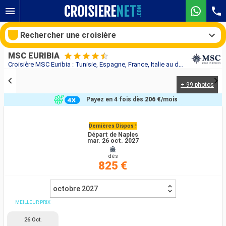
Rechercher une croisière
MSC EURIBIA
Croisière MSC Euribia : Tunisie, Espagne, France, Italie au départ de Naples
+ 99 photos
Nos destinations
Payez en 4 fois dès
206 €
/mois
Mois de départ
Dernières Dispos !
Départ de Naples
Ports
Compagnies
mar. 26 oct. 2027
dès
Rechercher
825 €
octobre 2027
MEILLEUR PRIX
26 Oct.