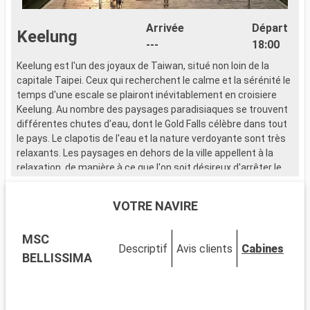
Arrivée
Départ
Keelung
---
18:00
Keelung est l'un des joyaux de Taiwan, situé non loin de la
capitale Taipei. Ceux qui recherchent le calme et la sérénité le
temps d'une escale se plairont inévitablement en croisiere
Keelung. Au nombre des paysages paradisiaques se trouvent
différentes chutes d'eau, dont le Gold Falls célèbre dans tout
le pays. Le clapotis de l'eau et la nature verdoyante sont très
relaxants. Les paysages en dehors de la ville appellent à la
relaxation, de manière à ce que l'on soit désireux d'arrêter le
temps pour apprécier le moment. Mais les croisières Keelung,
c'est aussi la découverte de la nature taiwanaise et de la
VOTRE NAVIRE
culture orientale qui en émane. Les croisiéristes apprécient
par exemple les visites au musée d'arts local, qui expose des
MSC
oeuvres d'artistes taiwanais. Par ailleurs, il est possible de
Descriptif
Avis clients
Cabines
poursuivre le périple vers d'autres destinations situées à
BELLISSIMA
proximité, comme dans le détroit de Taiwan ou encore vers
Taipei.