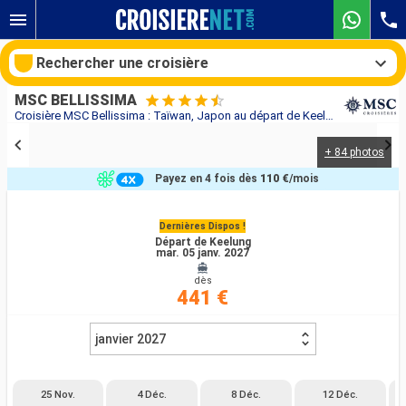
Rechercher une croisière
MSC BELLISSIMA
Croisière MSC Bellissima : Taïwan, Japon au départ de Keelung
+ 84 photos
Nos destinations
Payez en 4 fois dès
110 €
/mois
Mois de départ
Dernières Dispos !
Départ de Keelung
Ports
Compagnies
mar. 05 janv. 2027
dès
Rechercher
441 €
janvier 2027
25 Nov.
4 Déc.
8 Déc.
12 Déc.