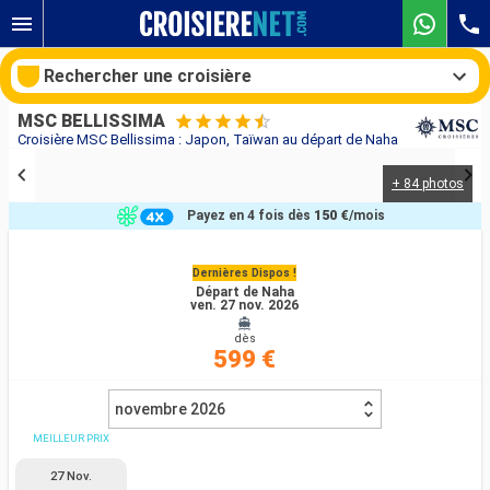
Rechercher une croisière
MSC BELLISSIMA
Croisière MSC Bellissima : Japon, Taïwan au départ de Naha
+ 84 photos
Nos destinations
Payez en 4 fois dès
150 €
/mois
Mois de départ
Dernières Dispos !
Départ de Naha
Ports
Compagnies
ven. 27 nov. 2026
dès
Rechercher
599 €
novembre 2026
MEILLEUR PRIX
27 Nov.