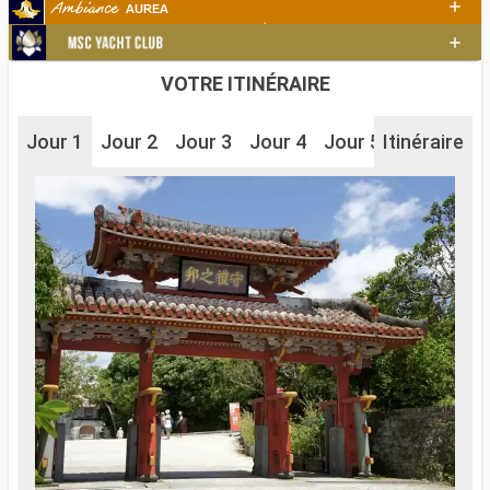
VOTRE ITINÉRAIRE
Jour 1
Jour 2
Jour 3
Jour 4
Jour 5
Itinéraire
Jour 6