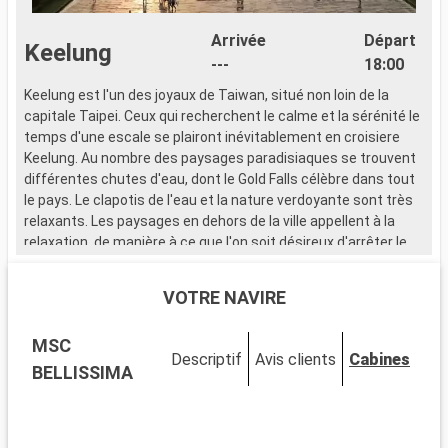
Arrivée
Départ
Keelung
---
18:00
Keelung est l'un des joyaux de Taiwan, situé non loin de la
capitale Taipei. Ceux qui recherchent le calme et la sérénité le
temps d'une escale se plairont inévitablement en croisiere
Keelung. Au nombre des paysages paradisiaques se trouvent
différentes chutes d'eau, dont le Gold Falls célèbre dans tout
le pays. Le clapotis de l'eau et la nature verdoyante sont très
relaxants. Les paysages en dehors de la ville appellent à la
relaxation, de manière à ce que l'on soit désireux d'arrêter le
temps pour apprécier le moment. Mais les croisières Keelung,
c'est aussi la découverte de la nature taiwanaise et de la
VOTRE NAVIRE
culture orientale qui en émane. Les croisiéristes apprécient
par exemple les visites au musée d'arts local, qui expose des
MSC
oeuvres d'artistes taiwanais. Par ailleurs, il est possible de
Descriptif
Avis clients
Cabines
poursuivre le périple vers d'autres destinations situées à
BELLISSIMA
proximité, comme dans le détroit de Taiwan ou encore vers
Taipei.