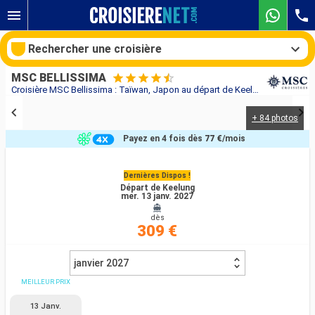
Rechercher une croisière
MSC BELLISSIMA
Croisière MSC Bellissima : Taïwan, Japon au départ de Keelung
+ 84 photos
Nos destinations
Payez en 4 fois dès
77 €
/mois
Mois de départ
Dernières Dispos !
Départ de Keelung
Ports
Compagnies
mer. 13 janv. 2027
dès
Rechercher
309 €
janvier 2027
MEILLEUR PRIX
13 Janv.