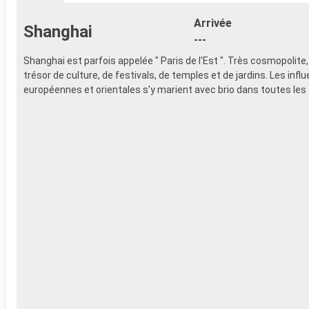
- 20% de réd
- Activités et divertissements pour
Restaurants
adultes, enfants et bébés
Arrivée
Shanghai
prépayé
- Activités récréatives pour enfants
---
SPORT ET 
SERVICES
- Programme
Shanghai est parfois appelée " Paris de l'Est ". Très cosmopolite, l
- Personnel qualifié multilingue
Broadway
trésor de culture, de festivals, de temples et de jardins. Les infl
AUTRES PRIVILÈGES
- Espace pis
européennes et orientales s'y marient avec brio dans toutes les
- Points MSC Voyagers Club
- Equipement
- Salle de s
panoramiqu
- Activités 
adultes, en
- Activités 
SERVICES
- Personnel 
AUTRES PR
- Points MS