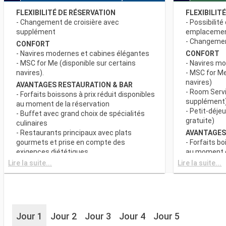
FLEXIBILITÉ DE RÉSERVATION
FLEXIBILIT
- Changement de croisière avec
- Possibilité
supplément
emplaceme
- Changement
CONFORT
- Navires modernes et cabines élégantes
CONFORT
- MSC for Me (disponible sur certains
- Navires m
navires).
- MSC for Me
navires)
AVANTAGES RESTAURATION & BAR
- Room Servi
- Forfaits boissons à prix réduit disponibles
supplément
au moment de la réservation
- Petit-déje
- Buffet avec grand choix de spécialités
gratuite)
culinaires
- Restaurants principaux avec plats
AVANTAGES
gourmets et prise en compte des
- Forfaits bo
exigences diététiques
au moment d
- Buffet ave
Lire la suite...
Lire la suite...
SPORT ET DIVERTISSEMENTS
culinaires
- Programme varié de spectacles de style
- Restaurant
Broadway
gourmets et
- Espace piscine
exigences d
- Equipements sportifs de plein-air
- Choix de l
- Salle de sport équipée avec vue
Jour 1
Jour 2
Jour 3
Jour 4
Jour 5
réserve de di
panoramique