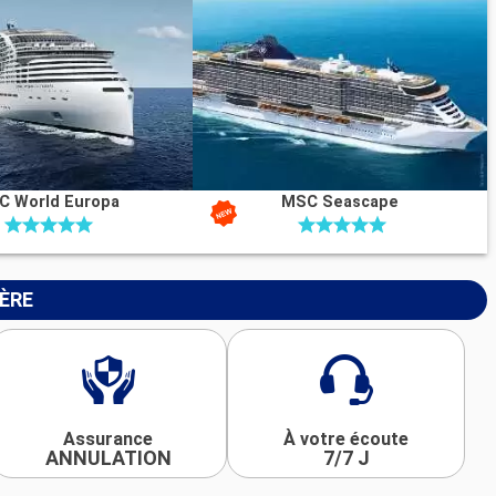
C World Europa
MSC Seascape
IÈRE
Assurance
À votre écoute
ANNULATION
7/7 J