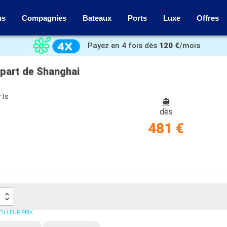
ns
Compagnies
Bateaux
Ports
Luxe
Offres
Payez en 4 fois dès
120 €
/mois
épart de Shanghai
rts
dès
481 €
ILLEUR PRIX