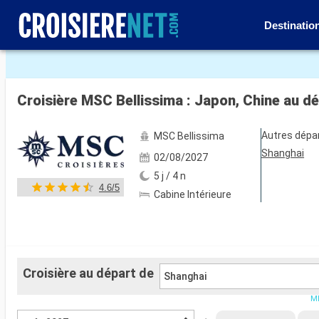
Destinatio
Voir les 84 autres photos
Croisière MSC Bellissima : Japon, Chine au d
Autres dépa
MSC Bellissima
Shanghai
02/08/2027
5 j / 4 n
4.6/5
Cabine Intérieure
Croisière au départ de
Shanghai
ME