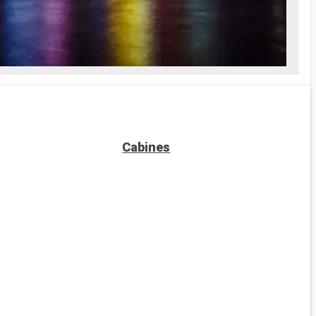
ait Spa
es soins Spa
e
prise en
Cabines