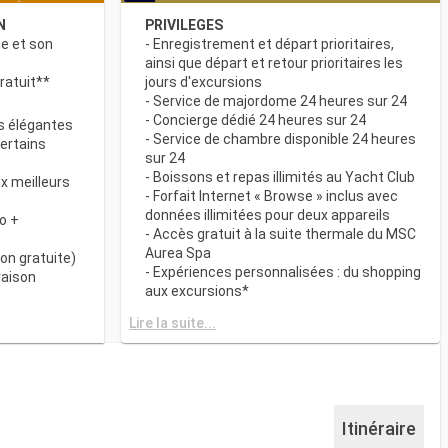
N
PRIVILEGES
ne et son
- Enregistrement et départ prioritaires,
ainsi que départ et retour prioritaires les
ratuit**
jours d'excursions
- Service de majordome 24 heures sur 24
- Concierge dédié 24 heures sur 24
s élégantes
- Service de chambre disponible 24 heures
certains
sur 24
- Boissons et repas illimités au Yacht Club
x meilleurs
- Forfait Internet « Browse » inclus avec
données illimitées pour deux appareils
o +
- Accès gratuit à la suite thermale du MSC
Aurea Spa
on gratuite)
- Expériences personnalisées : du shopping
raison
aux excursions*
- Equipements de relaxation dans chaque
& BAR
Lire la suite...
suite
it disponibles
- Autres attentions personnelles : service
d’assistance pour faire et défaire les
spécialités
valises, journal livré directement en cabine
sur demande*
 plats
- L’expérience la plus récompensée pour le
Itinéraire
 des
versement des points « MSC Voyagers