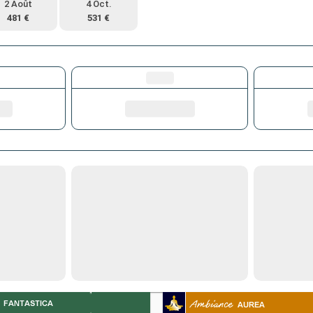
2 Août
4 Oct.
481 €
531 €