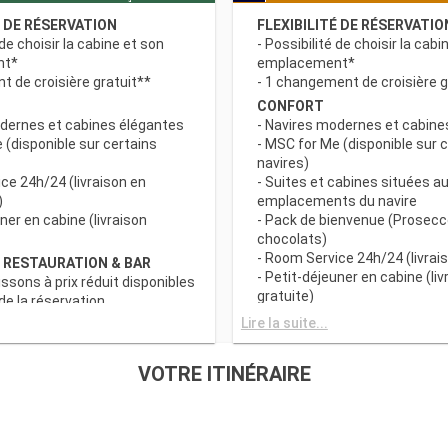
É DE RÉSERVATION
FLEXIBILITÉ DE RÉSERVATIO
 de choisir la cabine et son
- Possibilité de choisir la cabi
nt*
emplacement*
 de croisière gratuit**
- 1 changement de croisière g
CONFORT
odernes et cabines élégantes
- Navires modernes et cabine
 (disponible sur certains
- MSC for Me (disponible sur 
navires)
ce 24h/24 (livraison en
- Suites et cabines situées au
)
emplacements du navire
uner en cabine (livraison
- Pack de bienvenue (Prosecc
chocolats)
- Room Service 24h/24 (livrais
 RESTAURATION & BAR
- Petit-déjeuner en cabine (liv
issons à prix réduit disponibles
gratuite)
e la réservation
c grand choix de spécialités
AVANTAGES RESTAURATION 
Lire la suite...
- Forfaits boissons à prix rédu
s principaux avec plats
au moment de la réservation
VOTRE ITINÉRAIRE
 prise en compte des
- Buffet avec grand choix de 
iététiques
culinaires
a tranche horaire du dîner (sous
- Restaurants principaux avec
sponibilité)
gourmets et prise en compte