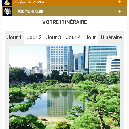
VOTRE ITINÉRAIRE
Jour 1
Jour 2
Jour 3
Jour 4
Jour 5
Itinéraire
Jour 6
J