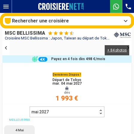
Rechercher une croisière
MSC BELLISSIMA
Croisière MSC Bellissima : Japon, Taïwan au départ de Tokyo
+ 84 photos
Nos destinations
Payez en 4 fois dès
498 €
/mois
Mois de départ
Dernières Dispos !
Départ de Tokyo
Ports
Compagnies
mar. 04 mai 2027
dès
Rechercher
1 993 €
mai 2027
MEILLEUR PRIX
4 Mai