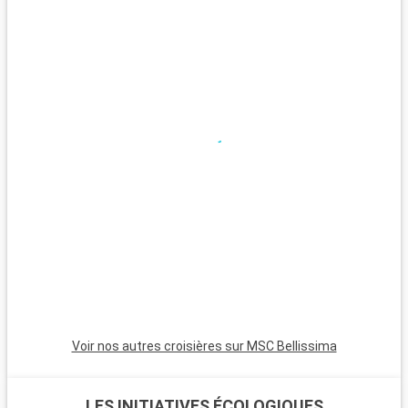
Nikko, à 2 heures de route de Tokyo, avec ses sanctuaires et
temples classés UNESCO, est un incontournable. Hakone,
réputée pour ses onsen et sa vue sur le Mont Fuji, est idéale
pour se relaxer. Kamakura, avec son grand Bouddha et ses
plages, est une escapade paisible et riche en histoire.
Voir nos autres croisières sur MSC Bellissima
LES INITIATIVES ÉCOLOGIQUES