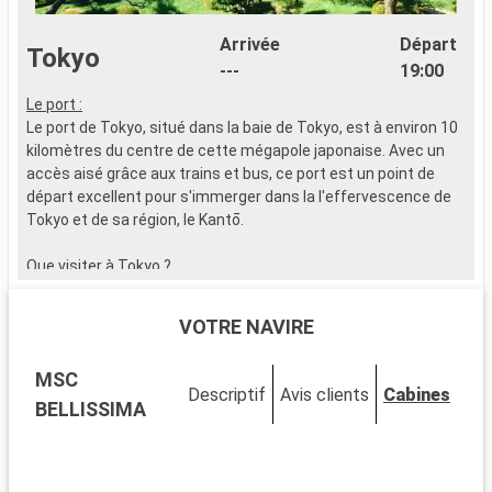
Arrivée
Départ
Tokyo
---
19:00
Le port :
K
Le port de Tokyo, situé dans la baie de Tokyo, est à environ 10
l
kilomètres du centre de cette mégapole japonaise. Avec un
c
accès aisé grâce aux trains et bus, ce port est un point de
K
départ excellent pour s'immerger dans la l'effervescence de
l
Tokyo et de sa région, le Kantō.
d
l
Que visiter à Tokyo ?
Tokyo offre un mélange captivant de tradition et de
modernité. Le temple Senso-ji, dans le quartier d'Asakusa, est
VOTRE NAVIRE
un site historique incontournable. Le carrefour de Shibuya,
symbole de l'effervescence de la ville, est à voir absolument.
MSC
Akihabara, centre de la culture otaku, est à environ 5
Descriptif
Avis clients
Cabines
kilomètres. Les jardins impériaux de l'Est sont un oasis de
BELLISSIMA
calme au cœur de la ville.
Que visiter dans les environs ?