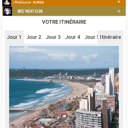
VOTRE ITINÉRAIRE
Jour 1
Jour 2
Jour 3
Jour 4
Jour 5
Itinéraire
Jour 6
J