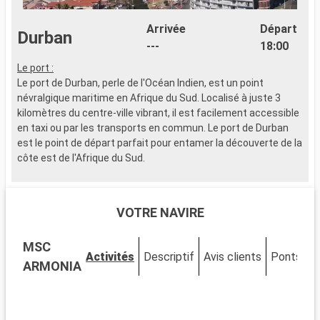
Arrivée
Départ
Durban
---
18:00
Le port :
Le port de Durban, perle de l'Océan Indien, est un point
névralgique maritime en Afrique du Sud. Localisé à juste 3
kilomètres du centre-ville vibrant, il est facilement accessible
en taxi ou par les transports en commun. Le port de Durban
est le point de départ parfait pour entamer la découverte de la
côte est de l'Afrique du Sud.
Que visiter à Durban ?
Durban, fascinante ville côtière, est renommée pour sa Golden
VOTRE NAVIRE
Mile, une magnifique plage dorée bordée de palmiers et
proposant une multitude d'activités. Le Musée de l'Apartheid,
MSC
poignant et instructif, permet d'approfondir ses
Activités
Descriptif
Avis clients
Ponts
C
connaissances sur l'histoire du pays. Le Jardin Botanique de
ARMONIA
Durban, un oasis de tranquillité et de vegetation, est une
échappée belle au cœur de la ville. Pour les amateurs de
shopping et de culture, le marché indien est un passage