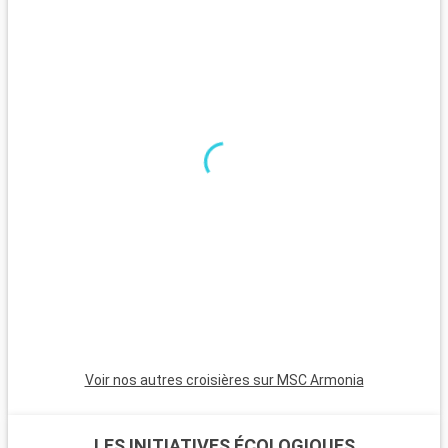
obligé, reflétant le riche héritage culturel de Durban.
Que visiter dans les environs ?
Autour de Durban, la réserve naturelle d'Umhlanga Rocks est
un trésor pour les amoureux de la nature, avec ses plages
immaculées et sa faune variée. La Vallée des Mille Collines
offre des panoramas époustouflants de collines verdoyantes
et d'authenticité zouloue. Pour une expérience culturelle
distincte, une visite à Pietermaritzburg, avec son architecture
coloniale et ses marchés vivants, est hautement
recommandée.
Voir nos autres croisières sur MSC Armonia
LES INITIATIVES ÉCOLOGIQUES