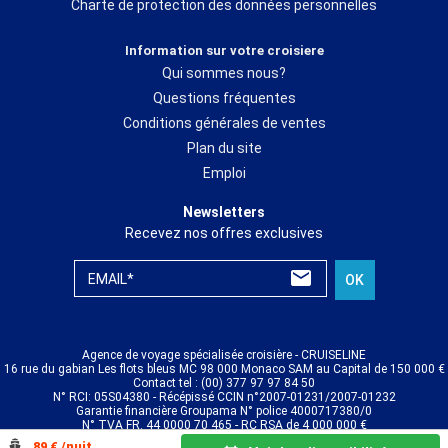
Charte de protection des données personnelles
Information sur votre croisiere
Qui sommes nous?
Questions fréquentes
Conditions générales de ventes
Plan du site
Emploi
Newsletters
Recevez nos offres exclusives
EMAIL*
OK
Agence de voyage spécialisée croisière - CRUISELINE
16 rue du gabian Les flots bleus MC 98 000 Monaco SAM au Capital de 150 000 €
Contact tel : (00) 377 97 97 84 50
N° RCI: 05S04380 - Récépissé CCIN n°2007-01231/2007-01232
Garantie financière Groupama N° police 4000717380/0
N° TVA FR. 44 0000 70 465 - RC RSA de 4 000 000 €
© CRUISELINE 2026 - all rights reserved
89 € /nuit