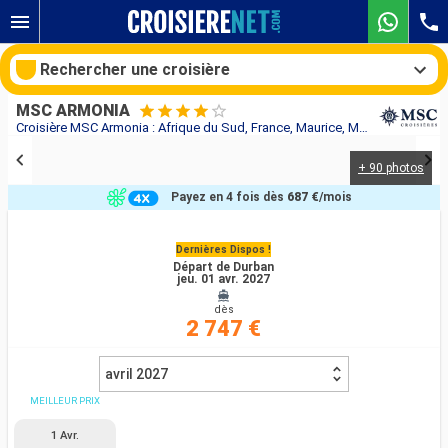
Rechercher une croisière
MSC ARMONIA
Croisière MSC Armonia : Afrique du Sud, France, Maurice, Madagascar, Seychelles, Jordanie, Egypte, Grèce, Croatie, Monténégro, Italie au départ de Durban
+ 90 photos
Nos destinations
Payez en 4 fois dès
687 €
/mois
Mois de départ
Dernières Dispos !
Départ de Durban
Ports
Compagnies
jeu. 01 avr. 2027
dès
Rechercher
2 747 €
avril 2027
MEILLEUR PRIX
1 Avr.