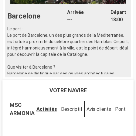
Arrivée
Départ
Barcelone
---
18:00
Le port :
Le port de Barcelone, un des plus grands de la Méditerranée,
est situé à proximité du célèbre quartier des Ramblas. Ce port,
intégré harmonieusement à la ville, est le point de départ idéal
pour découvrir la capitale de la Catalogne.
Que visiter à Barcelone ?
Barcelone se distingue par ses œuvres architecturales
signées Gaudí. Explorez la Sagrada Família, flânez dans le Park
Güell, et découvrez le quartier gothique pour son cachet
VOTRE NAVIRE
historique. Le marché de la Boqueria est un incontournable
pour goûter à la culture et aux saveurs locales.
MSC
Activités
Descriptif
Avis clients
Ponts
C
Que visiter dans les environs ?
ARMONIA
Aux alentours de Barcelone, Montserrat se démarque avec
son monastère et ses vues imprenables. La ville de Sitges,
connue pour ses plages et son festival de cinéma, offre une