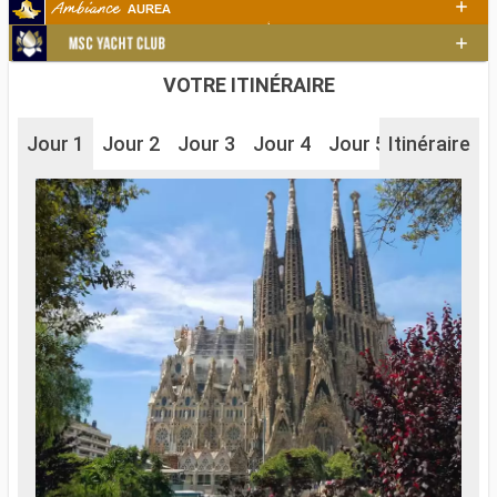
VOTRE ITINÉRAIRE
Jour 1
Jour 2
Jour 3
Jour 4
Jour 5
Itinéraire
Jour 6
J