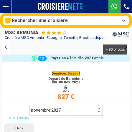
Rechercher une croisière
MSC ARMONIA
Croisière MSC Armonia : Espagne, Tenerife, Brésil au départ de Barcelone
+ 90 photos
Nos destinations
Payez en 4 fois dès
207 €
/mois
Mois de départ
Dernières Dispos !
Départ de Barcelone
Ports
Compagnies
lun. 08 nov. 2027
dès
Rechercher
827 €
novembre 2027
MEILLEUR PRIX
8 Nov.