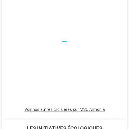
belle échappée loin de l'effervescence urbaine.
Voir nos autres croisières sur MSC Armonia
LES INITIATIVES ÉCOLOGIQUES