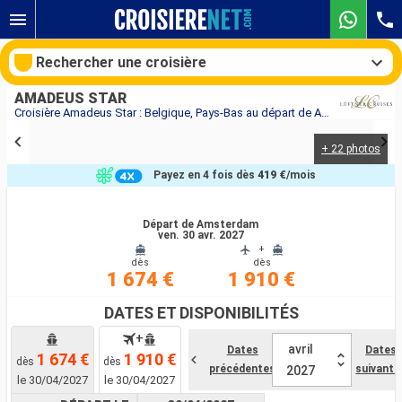
Rechercher une croisière
AMADEUS STAR
Croisière Amadeus Star : Belgique, Pays-Bas au départ de Amsterdam
+ 22 photos
Nos destinations
Payez en 4 fois dès
419 €
/mois
Mois de départ
Départ de Amsterdam
ven. 30 avr. 2027
Ports
Compagnies
+
dès
dès
1 674 €
1 910 €
Rechercher
DATES ET DISPONIBILITÉS
+
avril
Dates
Dates
1 674 €
1 910 €
dès
dès
précédentes
suivante
2027
le 30/04/2027
le 30/04/2027