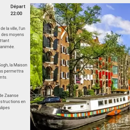
Départ
22:00
 la ville, l'un
 à des moyens
ttant
 animée.
ogh, la Maison
ous permettra
nts.
 de Zaanse
nstructions en
ulipes