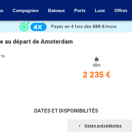
ns
Compagnies
Bateaux
Ports
Luxe
Offres
Payez en 4 fois dès
559 €
/mois
ue au départ de Amsterdam
rts
dès
2 235 €
DATES ET DISPONIBILITÉS
Dates précédentes