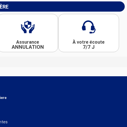
IÈRE
Assurance
À votre écoute
ANNULATION
7/7 J
iere
ntes