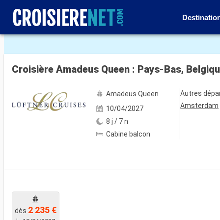
Destinatio
Voir les 36 autres photos
Croisière Amadeus Queen : Pays-Bas, Belgiq
Autres dépa
Amadeus Queen
Amsterdam
10/04/2027
8 j / 7 n
Cabine balcon
2 235 €
dès