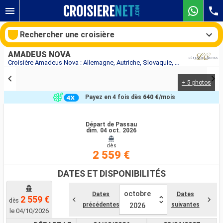
Rechercher une croisière
AMADEUS NOVA
Croisière Amadeus Nova : Allemagne, Autriche, Slovaquie, Hongrie au départ de Passau
+ 5 photos
Nos destinations
Payez en 4 fois dès
640 €
/mois
Mois de départ
Départ de Passau
dim. 04 oct. 2026
Ports
Compagnies
dès
2 559 €
Rechercher
DATES ET DISPONIBILITÉS
octobre
Dates
Dates
2 559 €
dès
précédentes
suivantes
2026
le 04/10/2026