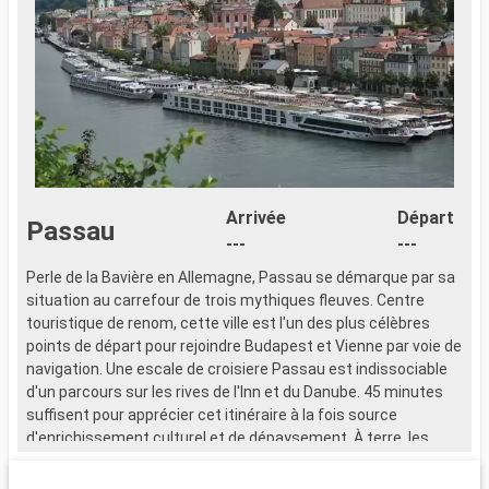
Arrivée
Départ
Passau
---
---
Perle de la Bavière en Allemagne, Passau se démarque par sa
P
situation au carrefour de trois mythiques fleuves. Centre
s
touristique de renom, cette ville est l'un des plus célèbres
t
points de départ pour rejoindre Budapest et Vienne par voie de
p
navigation. Une escale de croisiere Passau est indissociable
n
d'un parcours sur les rives de l'Inn et du Danube. 45 minutes
d
suffisent pour apprécier cet itinéraire à la fois source
s
d'enrichissement culturel et de dépaysement. À terre, les
d
musées d'une grande diversité figurent sur la liste des choses
m
à voir pendant les croisières Passau. Du musée des jouets au
à