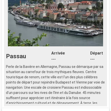
Arrivée
Départ
Passau
---
---
Perle de la Bavière en Allemagne, Passau se démarque par sa
P
situation au carrefour de trois mythiques fleuves. Centre
s
touristique de renom, cette ville est l'un des plus célèbres
t
points de départ pour rejoindre Budapest et Vienne par voie de
p
navigation. Une escale de croisiere Passau est indissociable
n
d'un parcours sur les rives de l'Inn et du Danube. 45 minutes
d
suffisent pour apprécier cet itinéraire à la fois source
s
d'enrichissement culturel et de dépaysement. À terre, les
d
musées d'une grande diversité figurent sur la liste des choses
m