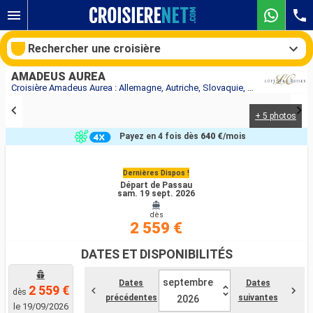
Rechercher une croisière
AMADEUS AUREA
Croisière Amadeus Aurea : Allemagne, Autriche, Slovaquie, Hongrie au départ de Passau
+ 5 photos
Nos destinations
Payez en 4 fois dès
640 €
/mois
Mois de départ
Dernières Dispos !
Départ de Passau
Ports
Compagnies
sam. 19 sept. 2026
dès
Rechercher
2 559 €
DATES ET DISPONIBILITÉS
septembre
Dates
Dates
2 559 €
dès
précédentes
suivantes
2026
le 19/09/2026