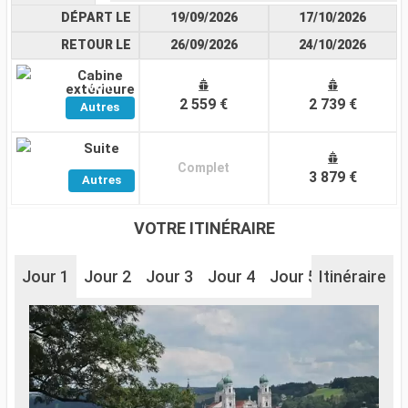
DÉPART LE
19/09/2026
17/10/2026
RETOUR LE
26/09/2026
24/10/2026
Cabine
Voir
extérieure
2 559 €
2 739 €
Autres
Cabines
Suite
Voir
Complet
3 879 €
Autres
Cabines
VOTRE ITINÉRAIRE
Jour 1
Jour 2
Jour 3
Jour 4
Jour 5
Itinéraire
Jour 6
J