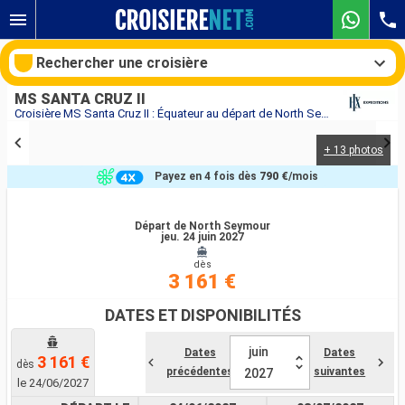
Rechercher une croisière
MS SANTA CRUZ II
Croisière MS Santa Cruz II : Équateur au départ de North Seymour
+ 13 photos
Nos destinations
Payez en 4 fois dès
790 €
/mois
Mois de départ
Départ de North Seymour
jeu. 24 juin 2027
Ports
Compagnies
dès
3 161 €
Rechercher
DATES ET DISPONIBILITÉS
juin
Dates
Dates
3 161 €
dès
précédentes
suivantes
2027
le 24/06/2027