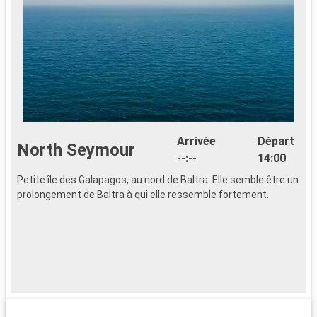
Arrivée
Départ
North Seymour
--:--
14:00
Petite île des Galapagos, au nord de Baltra. Elle semble être un
P
prolongement de Baltra à qui elle ressemble fortement.
G
P
D
t
p
P
p
m
d