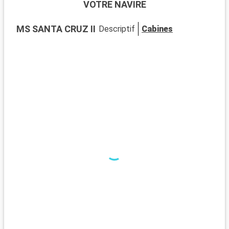
VOTRE NAVIRE
d
s
MS SANTA CRUZ II
Descriptif
Cabines
m
d
f
a
a
h