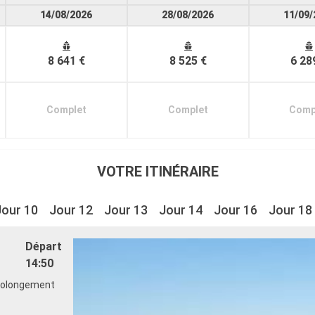
14/08/2026
28/08/2026
11/09/
8 641 €
8 525 €
6 28
Complet
Complet
Comp
VOTRE ITINÉRAIRE
Jour 10
Jour 12
Jour 13
Jour 14
Jour 16
Jour 18
Départ
14:50
 prolongement