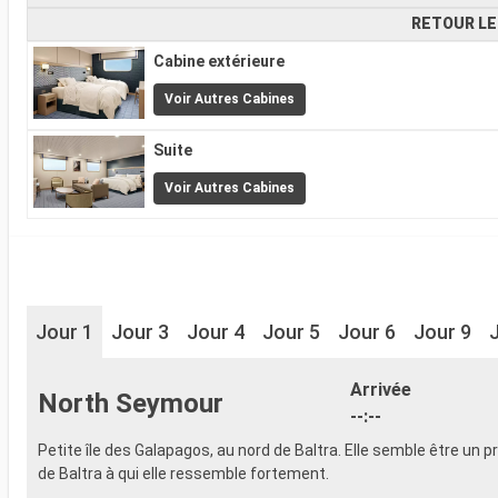
RETOUR LE
Cabine extérieure
Voir Autres Cabines
Suite
Voir Autres Cabines
Jour 1
Jour 3
Jour 4
Jour 5
Jour 6
Jour 9
Arrivée
North Seymour
--:--
Petite île des Galapagos, au nord de Baltra. Elle semble être un
de Baltra à qui elle ressemble fortement.