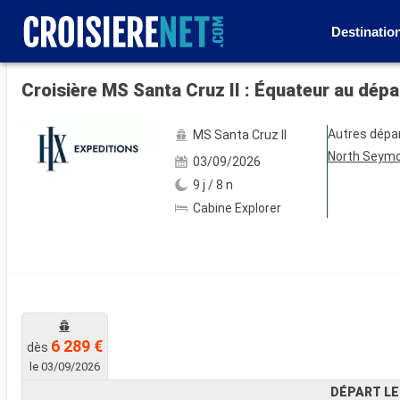
Destinatio
Voir les 13 autres photos
Croisière MS Santa Cruz II : Équateur au dép
Autres dépa
MS Santa Cruz II
North Seym
03/09/2026
9 j / 8 n
Cabine Explorer
6 289 €
dès
le 03/09/2026
DÉPART LE