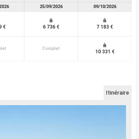
2026
25/09/2026
09/10/2026
9 €
6 736 €
7 183 €
let
Complet
10 331 €
Itinéraire
Pu
Punta
Équat
de l'