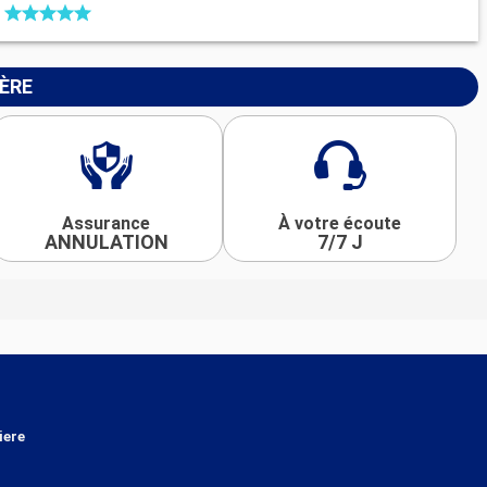
IÈRE
Assurance
À votre écoute
ANNULATION
7/7 J
iere