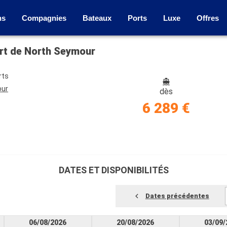
ns
Compagnies
Bateaux
Ports
Luxe
Offres
art de North Seymour
rts
our
dès
6 289 €
DATES ET DISPONIBILITÉS
Dates précédentes
06/08/2026
20/08/2026
03/09/