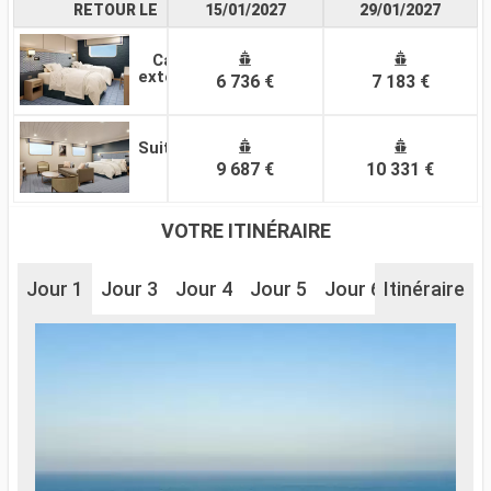
RETOUR LE
15/01/2027
29/01/2027
Cabine
extérieure
6 736 €
7 183 €
Suite
9 687 €
10 331 €
VOTRE ITINÉRAIRE
Jour 1
Jour 3
Jour 4
Jour 5
Jour 6
Itinéraire
Jour 8
J