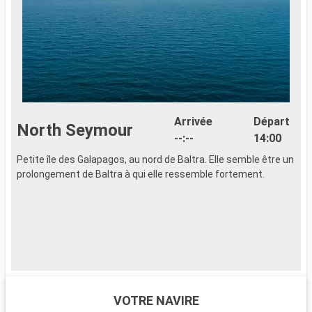
Arrivée
Départ
North Seymour
--:--
14:00
Petite île des Galapagos, au nord de Baltra. Elle semble être un
P
prolongement de Baltra à qui elle ressemble fortement.
G
P
D
t
p
P
p
m
d
VOTRE NAVIRE
d