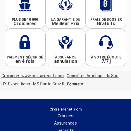
PLUS DE 10 000
LA GARANTIE DU
FRAIS DE DOSSIER
Croisières
Meilleur Prix
Gratuits
PAIEMENT SÉCURISÉ
ASSURANCE
À VOTRE ÉCOUTE
en 4 fois
annulation
7/7 j
Croisières www.croisierenet.com
Croisières Amérique du Sud
HX-Expeditions
MS Santa Cruz II
Équateur
Croisierenet.com
Groupes
Assurances
Sécurité