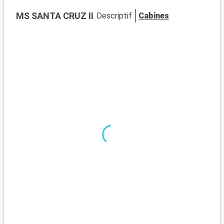
s
MS SANTA CRUZ II
Descriptif
Cabines
m
d
f
a
a
h