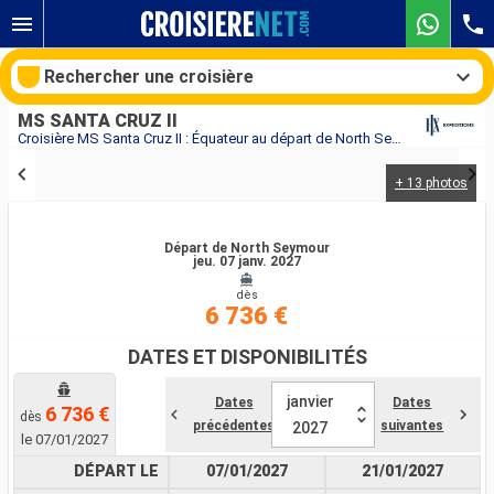
Rechercher une croisière
MS SANTA CRUZ II
Croisière MS Santa Cruz II : Équateur au départ de North Seymour
+ 13 photos
Nos destinations
Mois de départ
Départ de North Seymour
jeu. 07 janv. 2027
dès
Ports
Compagnies
6 736 €
Rechercher
DATES ET DISPONIBILITÉS
janvier
Dates
Dates
6 736 €
dès
précédentes
suivantes
2027
le 07/01/2027
DÉPART LE
07/01/2027
21/01/2027