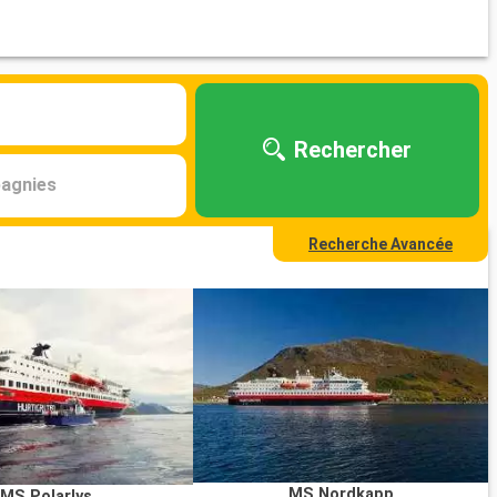
Rechercher
agnies
Recherche Avancée
MS Nordkapp
MS Polarlys