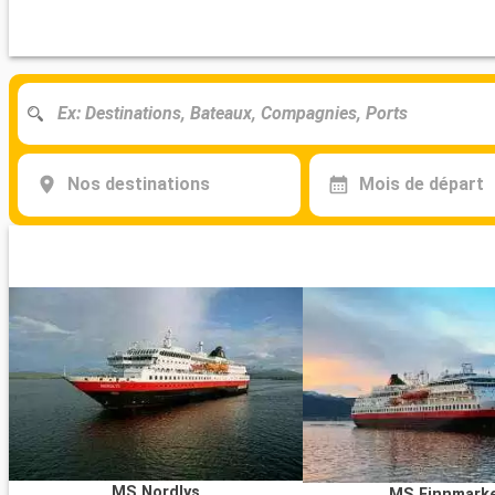
Nos destinations
Mois de départ
MS Nordlys
MS Finnmark