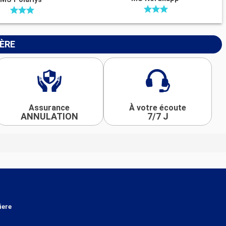
IÈRE
Assurance
À votre écoute
ANNULATION
7/7 J
iere