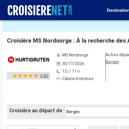
Destinatio
Voir les 34 autres photos
Croisière MS Nordnorge : À la recherche des
Autres dépa
MS Nordnorge
Bergen
30/11/2026
12 j / 11 n
4.8/5
Cabine Intérieure
Croisière au départ de
Bergen