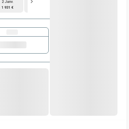
2 Janv.
13 Janv.
24 Janv.
4 Févr.
1 931 €
2 426 €
2 755 €
2 176 €