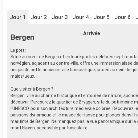
Jour 1
Jour 2
Jour 3
Jour 4
Jour 5
Jour 6
Arrivée
Bergen
---
Le port :
Situé au cœur de Bergen et entouré par les célèbres sept montag
norvégien, adjacent au centre-ville, offre une immersion aisée d
unique de cette ancienne ville hanséatique, située au sein de fjo
majestueux.
Que visiter à Bergen ?
Bergen, ville au charme historique et entourée de nature, abonde 
découvrir. Parcourez le quartier de Bryggen, site du patrimoine m
l'UNESCO, pour son architecture médiévale colorée. Découvrez l
poissons dynamique et le musée de Hanse pour plonger dans l'hi
maritime de Bergen. Ne manquez pas la vue panoramique sur la vi
mont Fløyen, accessible par funiculaire.