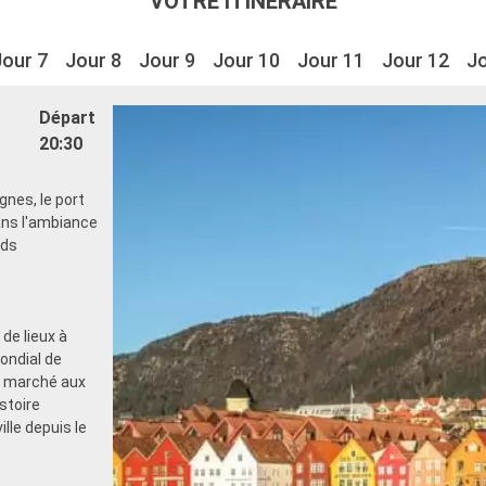
VOTRE ITINÉRAIRE
Jour 7
Jour 8
Jour 9
Jour 10
Jour 11
Jour 12
Jo
Départ
20:30
nes, le port
ans l'ambiance
rds
de lieux à
ondial de
e marché aux
stoire
lle depuis le