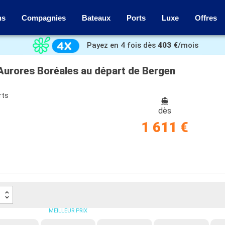
ns
Compagnies
Bateaux
Ports
Luxe
Offres
Payez en 4 fois dès
403 €
/mois
 Aurores Boréales au départ de Bergen
rts
dès
1 611 €
MEILLEUR PRIX