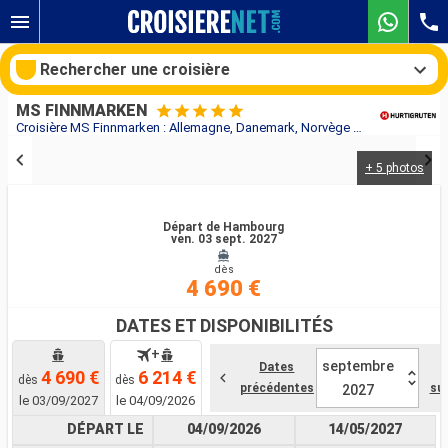
Rechercher une croisière
MS FINNMARKEN
Croisière MS Finnmarken : Allemagne, Danemark, Norvège au départ de Hambourg
+ 5 photos
Nos destinations
Mois de départ
Départ de Hambourg
ven. 03 sept. 2027
dès
Ports
Compagnies
4 690 €
Rechercher
DATES ET DISPONIBILITÉS
+
septembre
Dates
D
4 690 €
6 214 €
dès
dès
précédentes
su
2027
le 03/09/2027
le 04/09/2026
DÉPART LE
04/09/2026
14/05/2027