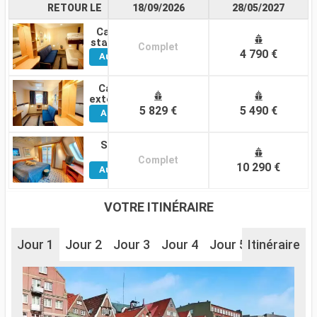
RETOUR LE
18/09/2026
28/05/2027
Cabine
Voir
standard
Complet
4 790 €
Autres
Cabines
Cabine
Voir
extérieure
5 829 €
5 490 €
Autres
Cabines
Suite
Voir
Complet
10 290 €
Autres
Cabines
VOTRE ITINÉRAIRE
Jour 1
Jour 2
Jour 3
Jour 4
Jour 5
Itinéraire
Jour 7
J