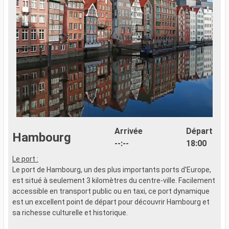
Arrivée
Départ
Hambourg
--:--
18:00
Le port :
A
Le port de Hambourg, un des plus importants ports d'Europe,
p
est situé à seulement 3 kilomètres du centre-ville. Facilement
m
accessible en transport public ou en taxi, ce port dynamique
p
est un excellent point de départ pour découvrir Hambourg et
o
sa richesse culturelle et historique.
s
m