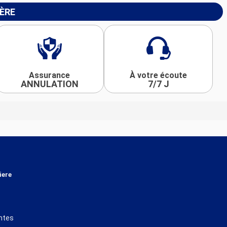
IÈRE
Assurance
À votre écoute
ANNULATION
7/7 J
iere
ntes