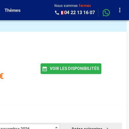
Nous sommes
fermés
Thèmes
04 22 13 16 07
VOIR LES DISPONIBILITÉS
€
Dates suivantes