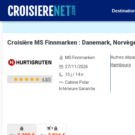
Destinatio
Voir les 5 autres photos
Croisière MS Finnmarken : Danemark, Norvèg
Autres dépa
MS Finnmarken
Hambourg
27/11/2026
15 j / 14 n
4.8/5
Cabine Polar
Intérieure Garantie
+