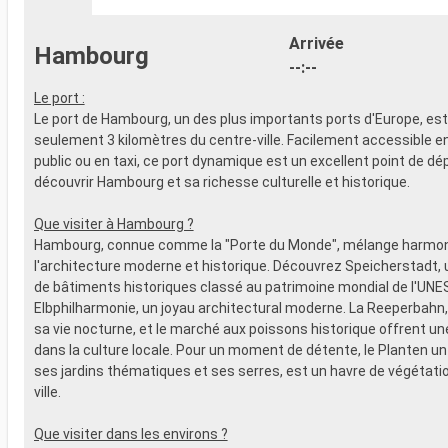
Arrivée
Hambourg
--:--
Le port :
Le port de Hambourg, un des plus importants ports d'Europe, est
seulement 3 kilomètres du centre-ville. Facilement accessible e
public ou en taxi, ce port dynamique est un excellent point de dé
découvrir Hambourg et sa richesse culturelle et historique.
Que visiter à Hambourg ?
Hambourg, connue comme la "Porte du Monde", mélange harm
l'architecture moderne et historique. Découvrez Speicherstadt,
de bâtiments historiques classé au patrimoine mondial de l'UNE
Elbphilharmonie, un joyau architectural moderne. La Reeperbahn,
sa vie nocturne, et le marché aux poissons historique offrent u
dans la culture locale. Pour un moment de détente, le Planten u
ses jardins thématiques et ses serres, est un havre de végétatio
ville.
Que visiter dans les environs ?