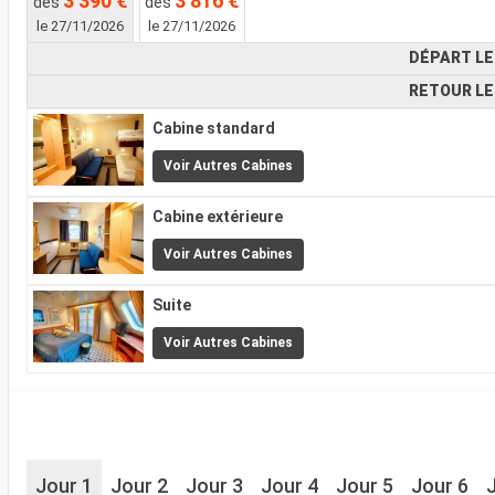
3 390 €
3 816 €
dès
dès
le 27/11/2026
le 27/11/2026
DÉPART LE
RETOUR LE
Cabine standard
Voir Autres Cabines
Cabine extérieure
Voir Autres Cabines
Suite
Voir Autres Cabines
Jour 1
Jour 2
Jour 3
Jour 4
Jour 5
Jour 6