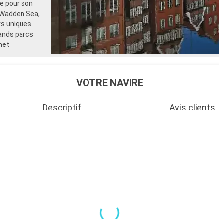
ée pour son
 Wadden Sea,
rs uniques.
rands parcs
met
VOTRE NAVIRE
Descriptif
Avis clients