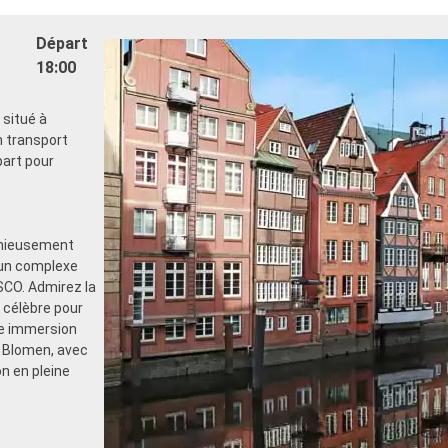
Départ
18:00
 situé à
n transport
part pour
onieusement
 un complexe
SCO. Admirez la
 célèbre pour
ne immersion
n Blomen, avec
n en pleine