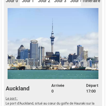
Jour 0
Jour 1
Jour 2
Jour 3
Jour 4
Itinéraire
Jour 5
J
Arrivée
Départ
Auckland
0
17:00
Le port :
L
Le port d'Auckland, situé au cœur du golfe de Hauraki sur la
L