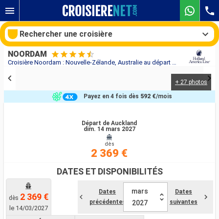
Rechercher une croisière
NOORDAM
Croisière Noordam : Nouvelle-Zélande, Australie au départ de Auckland
+ 27 photos
Nos destinations
Payez en 4 fois dès
592 €
/mois
Mois de départ
Départ de Auckland
dim. 14 mars 2027
Ports
Compagnies
dès
2 369 €
Rechercher
DATES ET DISPONIBILITÉS
mars
Dates
Dates
2 369 €
dès
précédentes
suivantes
2027
le 14/03/2027