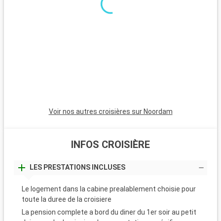
T
C
p
d
l
s
Voir nos autres croisières sur Noordam
INFOS CROISIÈRE
LES PRESTATIONS INCLUSES
Le logement dans la cabine prealablement choisie pour
toute la duree de la croisiere
La pension complete a bord du diner du 1er soir au petit