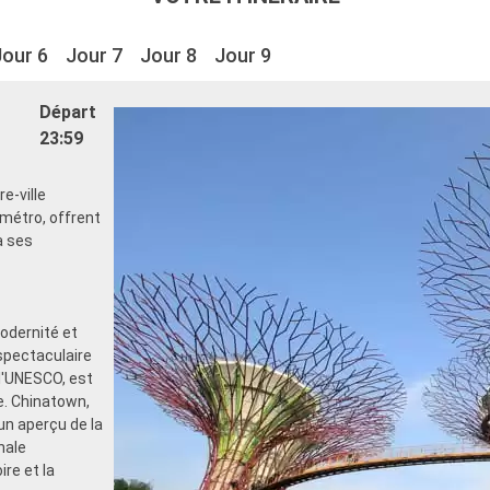
Jour 6
Jour 7
Jour 8
Jour 9
Départ
23:59
e-ville
métro, offrent
à ses
odernité et
spectaculaire
 l'UNESCO, est
e. Chinatown,
un aperçu de la
nale
re et la