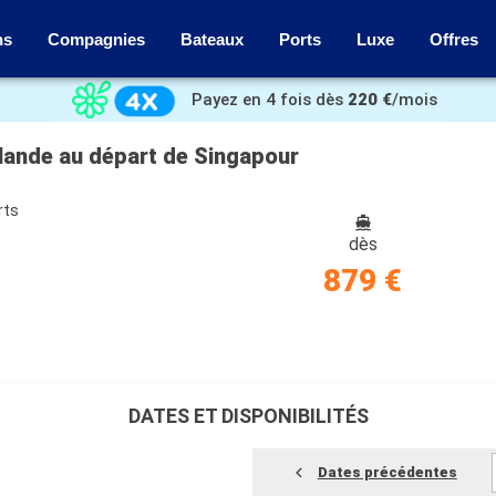
ns
Compagnies
Bateaux
Ports
Luxe
Offres
Payez en 4 fois dès
220 €
/mois
ïlande au départ de Singapour
rts
dès
879 €
DATES ET DISPONIBILITÉS
Dates précédentes