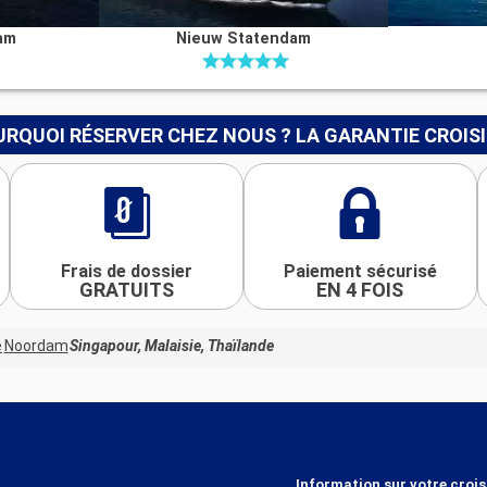
am
Nieuw Statendam
RQUOI RÉSERVER CHEZ NOUS ? LA GARANTIE CROIS
Frais de dossier
Paiement sécurisé
GRATUITS
EN 4 FOIS
e
Noordam
Singapour, Malaisie, Thaïlande
Information sur votre crois