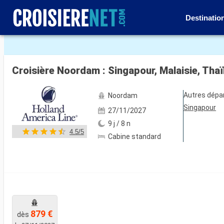
Destinatio
Voir les 27 autres photos
Croisière Noordam : Singapour, Malaisie, Tha
Autres dépa
Noordam
Singapour
27/11/2027
9 j / 8 n
4.5/5
Cabine standard
879 €
dès