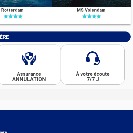
Rotterdam
MS Volendam
IÈRE
Assurance
À votre écoute
ANNULATION
7/7 J
iere