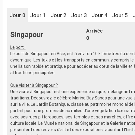
Jour 0
Jour 1
Jour 2
Jour 3
Jour 4
Jour 5
Arrivée
Singapour
0
Le port :
Le port de Singapour en Asie, est à environ 10 kilomètres du centr
dynamique. Les taxis et les transports en commun, y compris le 
une liaison rapide et pratique pour accéder au cœur de la ville et 
attractions principales.
Que visiter à Singapour ?
Une visite à Singapour est une expérience unique, mélangeant m
traditions. Découvrez le célèbre Marina Bay Sands pour une vue 
sur la ville. Le Jardin Botanique, classé au patrimoine mondial de
parfait pour une promenade au milieu d'une végétation luxuriant
avec ses rues pittoresques, ses temples et ses marchés, offre 
culture locale. Le Musée national de Singapour et la Galerie natio
présentent des œuvres d'art et des expositions racontant l'histoi