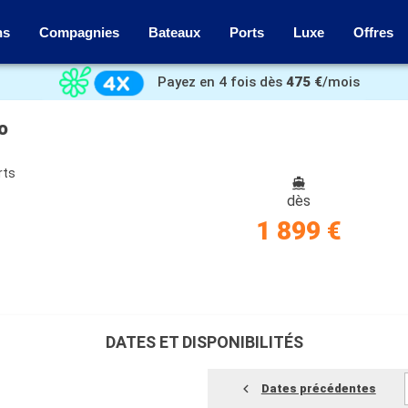
ns
Compagnies
Bateaux
Ports
Luxe
Offres
Payez en 4 fois dès
475 €
/mois
o
rts
dès
1 899 €
DATES ET DISPONIBILITÉS
Dates précédentes