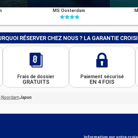
m
MS Oosterdam
M
RQUOI RÉSERVER CHEZ NOUS ? LA GARANTIE CROIS
Frais de dossier
Paiement sécurisé
GRATUITS
EN 4 FOIS
e
Noordam
Japon
Information sur votre crois