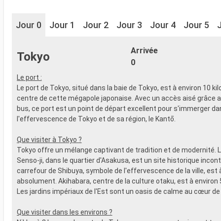
Jour 0
Jour 1
Jour 2
Jour 3
Jour 4
Jour 5
Arrivée
Tokyo
0
Le port :
Le port de Tokyo, situé dans la baie de Tokyo, est à environ 10 k
centre de cette mégapole japonaise. Avec un accès aisé grâce a
bus, ce port est un point de départ excellent pour s'immerger da
l'effervescence de Tokyo et de sa région, le Kantō.
Que visiter à Tokyo ?
Tokyo offre un mélange captivant de tradition et de modernité. 
Senso-ji, dans le quartier d'Asakusa, est un site historique incon
carrefour de Shibuya, symbole de l'effervescence de la ville, est à
absolument. Akihabara, centre de la culture otaku, est à environ 
Les jardins impériaux de l'Est sont un oasis de calme au cœur de la
Que visiter dans les environs ?