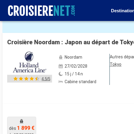
Destinatio
Voir les 27 autres photos
Croisière Noordam : Japon au départ de Toky
Autres dépa
Noordam
Tokyo
27/02/2028
15 j / 14 n
4.5/5
Cabine standard
1 899 €
dès