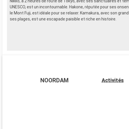
Nikko, à 2 heures de route de Tokyo, avec ses sanctuaires et te
UNESCO, est un incontournable. Hakone, réputée pour ses onsen 
le Mont Fuji, est idéale pour se relaxer. Kamakura, avec son gran
ses plages, est une escapade paisible et riche en histoire.
NOORDAM
Activités