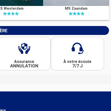
S Westerdam
MS Zaandam
IÈRE
Assurance
À votre écoute
ANNULATION
7/7 J
iere