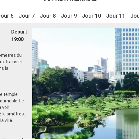
Jour 6
Jour 7
Jour 8
Jour 9
Jour 10
Jour 11
Jou
Départ
19:00
ilomètres du
ux trains et
ns la
Le temple
tournable. Le
 voir
5 kilomètres.
 ville.