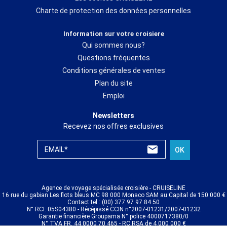
Charte de protection des données personnelles
Information sur votre croisiere
Qui sommes nous?
Questions fréquentes
Conditions générales de ventes
Plan du site
Emploi
Newsletters
Recevez nos offres exclusives
EMAIL*
OK
Agence de voyage spécialisée croisière - CRUISELINE
16 rue du gabian Les flots bleus MC 98 000 Monaco SAM au Capital de 150 000 €
Contact tel : (00) 377 97 97 84 50
N° RCI: 05S04380 - Récépissé CCIN n°2007-01231/2007-01232
Garantie financière Groupama N° police 4000717380/0
N° TVA FR. 44 0000 70 465 - RC RSA de 4 000 000 €