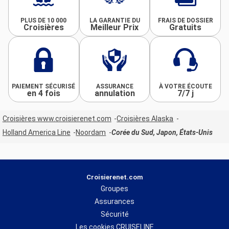
PLUS DE 10 000
LA GARANTIE DU
FRAIS DE DOSSIER
Croisières
Meilleur Prix
Gratuits
PAIEMENT SÉCURISÉ
ASSURANCE
À VOTRE ÉCOUTE
en 4 fois
annulation
7/7 j
Croisières www.croisierenet.com
Croisières Alaska
Holland America Line
Noordam
Corée du Sud, Japon, États-Unis
Croisierenet.com
Groupes
Assurances
Sécurité
Les cookies CRUISELINE