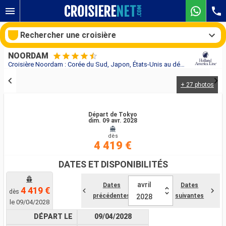
Rechercher une croisière
NOORDAM
Croisière Noordam : Corée du Sud, Japon, États-Unis au départ de Tokyo
+ 27 photos
Nos destinations
Mois de départ
Départ de Tokyo
dim. 09 avr. 2028
dès
Ports
Compagnies
4 419 €
Rechercher
DATES ET DISPONIBILITÉS
avril
Dates
Dates
4 419 €
dès
précédentes
suivantes
2028
le 09/04/2028
DÉPART LE
09/04/2028