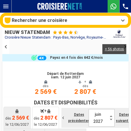
Rechercher une croisière
NIEUW STATENDAM
Croisière Nieuw Statendam : Pays-Bas, Norvège, Royaume-Uni au départ de Rotterdam
+ 56 photos
Nos destinations
Payez en 4 fois dès
642 €
/mois
Mois de départ
Départ de Rotterdam
sam. 12 juin 2027
Ports
Compagnies
+
dès
dès
2 569 €
2 807 €
Rechercher
DATES ET DISPONIBILITÉS
+
juin
Dates
Dates
2 569 €
2 807 €
dès
dès
précédentes
suivante
2027
le 12/06/2027
le 12/06/2027