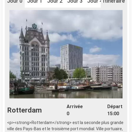
Jour 0
Jour 1
Jour 2
Jour 3
Jour 4
Itinéraire
Jour 5
J
Arrivée
Départ
Rotterdam
0
15:00
<p><strong>Rotterdam</strong> est la seconde plus grande
<
ville des Pays-Bas et le troisième port mondial. Ville portuaire,
v