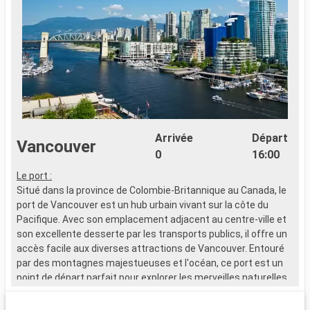
Arrivée
Départ
Vancouver
0
16:00
Le port :
L
Situé dans la province de Colombie-Britannique au Canada, le
S
port de Vancouver est un hub urbain vivant sur la côte du
p
Pacifique. Avec son emplacement adjacent au centre-ville et
P
son excellente desserte par les transports publics, il offre un
s
accès facile aux diverses attractions de Vancouver. Entouré
a
par des montagnes majestueuses et l'océan, ce port est un
p
point de départ parfait pour explorer les merveilles naturelles
p
et urbaines de cette métropole.
e