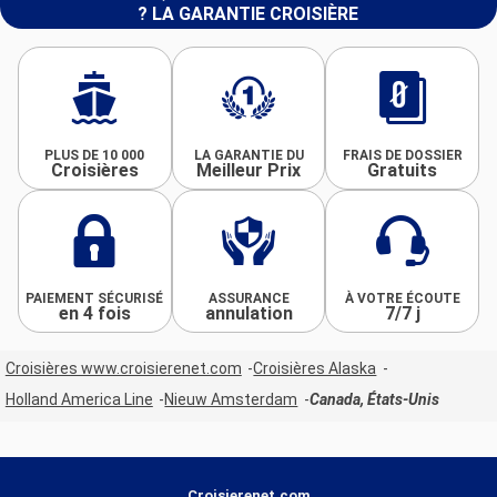
? LA GARANTIE CROISIÈRE
PLUS DE 10 000
LA GARANTIE DU
FRAIS DE DOSSIER
Croisières
Meilleur Prix
Gratuits
PAIEMENT SÉCURISÉ
ASSURANCE
À VOTRE ÉCOUTE
en 4 fois
annulation
7/7 j
Croisières www.croisierenet.com
Croisières Alaska
Holland America Line
Nieuw Amsterdam
Canada, États-Unis
Croisierenet.com