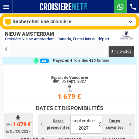
Rechercher une croisière
NIEUW AMSTERDAM
Croisière Nieuw Amsterdam : Canada, États-Unis au départ de Vancouver
+ 47 photos
Nos destinations
Payez en 4 fois dès
420 €
/mois
Mois de départ
Départ de Vancouver
dim. 05 sept. 2027
Ports
Compagnies
dès
1 679 €
Rechercher
DATES ET DISPONIBILITÉS
septembre
Dates
Dates
1 679 €
dès
précédentes
suivantes
2027
le 05/09/2027