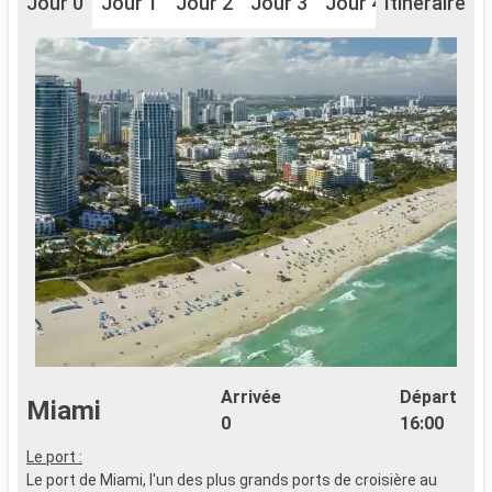
Jour 0
Jour 1
Jour 2
Jour 3
Jour 4
Itinéraire
Jour 5
J
Arrivée
Départ
Miami
0
16:00
Le port :
L
Le port de Miami, l'un des plus grands ports de croisière au
L