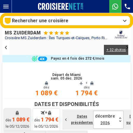
Rechercher une croisière
MS ZUIDERDAM
Croisière MS Zuiderdam : Îles Turques-et-Caïques, Porto Rico, Saint-Thomas, Bahamas, Jamaïque, Caïmans (Îles), Mexique, États-Unis au départ de Miami
+ 32 photos
Nos destinations
Payez en 4 fois dès
272 €
/mois
Mois de départ
Départ de Miami
sam. 05 déc. 2026
Ports
Compagnies
+
dès
dès
1 089 €
1 794 €
Rechercher
DATES ET DISPONIBILITÉS
+
décembre
Dates
D
1 089 €
1 794 €
dès
dès
précédentes
sui
2026
le 05/12/2026
le 05/12/2026