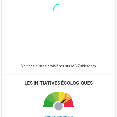
une atmosphère relaxante, des maisons colorées et des
couchers de soleil magnifiques. Les Bahamas, à proximité en
bateau, sont un paradis avec leurs plages de sable blanc. Pour
les plongeurs, les récifs coralliens de Key Largo offrent une
expérience sous-marine inoubliable. Ces destinations autour
de Miami révèlent la beauté naturelle et la diversité culturelle
de la région.
Voir nos autres croisières sur MS Zuiderdam
LES INITIATIVES ÉCOLOGIQUES