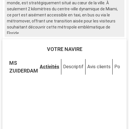
monde, est stratégiquement situé au cœur de la ville. À
e
seulement 2 kilomètres du centre-ville dynamique de Miami,
v
ce port est aisément accessible en taxi, en bus ou via le
métromover, offrant une transition aisée pour les visiteurs
souhaitant découvrir cette métropole emblématique de
Floride.
Que visiter à Miami ?
VOTRE NAVIRE
Miami est un mélange vibrant de cultures, d'art et de plages.
Découvrez le quartier artistique de Wynwood, célèbre pour ses
MS
fresques murales et ses galeries avant-gardistes. Le quartier
Activités
Descriptif
Avis clients
Ponts
historique Art Déco de South Beach vous transporte dans les
ZUIDERDAM
années 1930 avec ses bâtiments colorés et son ambiance
vintage. Le parc national des Everglades, à proximité, permet
l'observation d'alligators dans les marécages. Little Havana
offre une immersion dans la culture cubaine, palpable à
chaque coin de rue.
Que visiter dans les environs ?
Autour de Miami, de nombreuses excursions sont possibles.
Key West, au bout de la route panoramique des Keys, offre