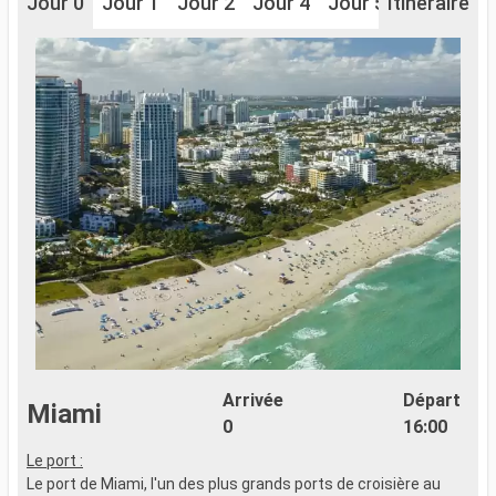
Jour 0
Jour 1
Jour 2
Jour 4
Jour 5
Itinéraire
Jour 6
J
Arrivée
Départ
Miami
0
16:00
Le port :
A
Le port de Miami, l'un des plus grands ports de croisière au
d