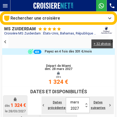
Rechercher une croisière
MS ZUIDERDAM
Croisière MS Zuiderdam : États-Unis, Bahamas, République Dominicaine, Bonaire, Aruba au départ de Miami
+ 32 photos
Nos destinations
Payez en 4 fois dès
331 €
/mois
Mois de départ
Départ de Miami
dim. 28 mars 2027
Ports
Compagnies
dès
1 324 €
Rechercher
DATES ET DISPONIBILITÉS
mars
Dates
Dates
1 324 €
dès
précédentes
suivantes
2027
le 28/03/2027