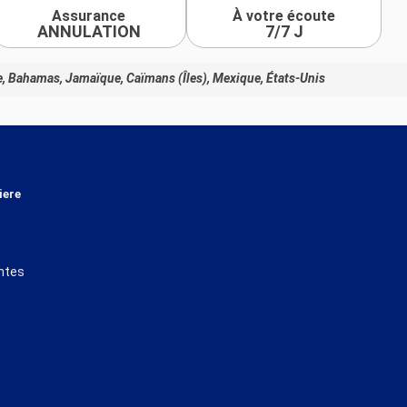
Assurance
À votre écoute
ANNULATION
7/7 J
, Bahamas, Jamaïque, Caïmans (Îles), Mexique, États-Unis
iere
ntes