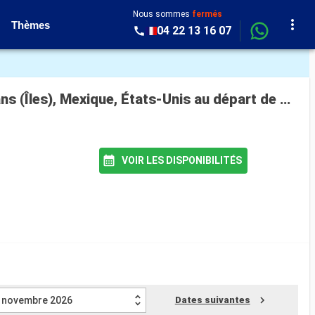
Nous sommes
fermés
Thèmes
04 22 13 16 07
Croisière MS Zuiderdam : Bonaire, Aruba, République Dominicaine, Bahamas, Jamaïque, Caïmans (Îles), Mexique, États-Unis au départ de Miami
VOIR LES DISPONIBILITÉS
novembre 2026
Dates suivantes