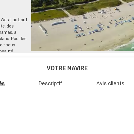
 West, au bout
te, des
ahamas, à
lanc. Pour les
nce sous-
 beauté
VOTRE NAVIRE
és
Descriptif
Avis clients