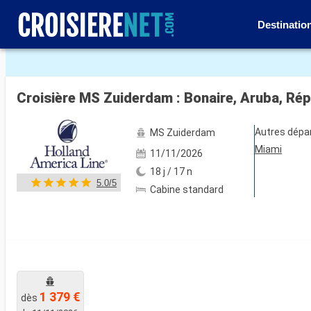
Destinatio
Voir les 32 autres photos
Autres dépa
MS Zuiderdam
Miami
11/11/2026
18 j / 17 n
5.0/5
Cabine standard
1 379 €
dès