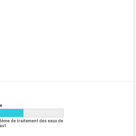
e
tème de traitement des eaux de
last