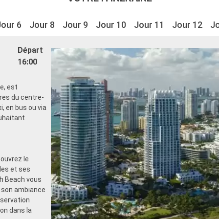
Jour 6
Jour 8
Jour 9
Jour 10
Jour 11
Jour 12
Jo
Départ
16:00
e, est
res du centre-
, en bus ou via
uhaitant
couvrez le
les et ses
uth Beach vous
t son ambiance
bservation
on dans la