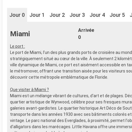
Jour 0
Jour 1
Jour 2
Jour 3
Jour 4
Jour 5
Arrivée
Miami
0
Le port :
Le port de Miami, l'un des plus grands ports de croisière au mond
stratégiquement situé au cœur de la ville. À seulement 2 kilomèt
ville dynamique de Miami, ce port est aisément accessible en taxi
le métromover, offrant une transition aisée pour les visiteurs so
découvrir cette métropole emblématique de Floride.
Que visiter à Miami ?
Miami est un mélange vibrant de cultures, d'art et de plages. Dé
quartier artistique de Wynwood, célèbre pour ses fresques mura
galeries avant-gardistes. Le quartier historique Art Déco de So
transporte dans les années 1930 avec ses bâtiments colorés e
vintage. Le parc national des Everglades, à proximité, permet l'o
d'alligators dans les marécages. Little Havana offre une immersi