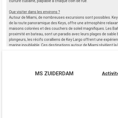
culture cubaine, palpable à chaque coin de rue.
Que visiter dans les environs ?
Autour de Miami, de nombreuses excursions sont possibles. Key
de la route panoramique des Keys, offre une atmosphère relaxan
maisons colorées et des couchers de soleil magnifiques. Les B
proximité en bateau, sont un paradis avec leurs plages de sable b
plongeurs, les récifs coralliens de Key Largo offrent une expérie
marine inoubliable. Ces destinations autour de Miami révèlent la
naturelle et la diversité culturelle de la région.
MS ZUIDERDAM
Activit