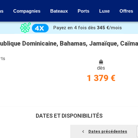
ns
Compagnies
Bateaux
Ports
Luxe
Offres
Payez en 4 fois dès
345 €
/mois
rts
dès
1 379 €
DATES ET DISPONIBILITÉS
Dates précédentes